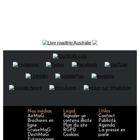
Nos médias
Légal
Utiles
AirMaG
Signaler un
Contact
Brochures en
contenu illicite
Publicité
ligne
Plan du site
Agenda
CruiseMaG
RGPD
La presse en
DestiMaG
Cookies
parle
Futuroscopie