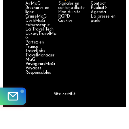
AirMaG
Signaler un
Contact
Brochures en
contenu illicite
Publicité
ligne
Plan du site
Agenda
CruiseMaG
RGPD
La presse en
DestiMaG
Cookies
parle
Futuroscopie
La Travel Tech
LuxuryTravelMa
G
Partez en
France
TravelJobs
TravelManager
MaG
VoyageursMaG
Voyages
Responsables
Site certifié