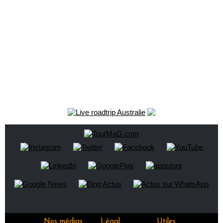
Nos médias
Légal
Utiles