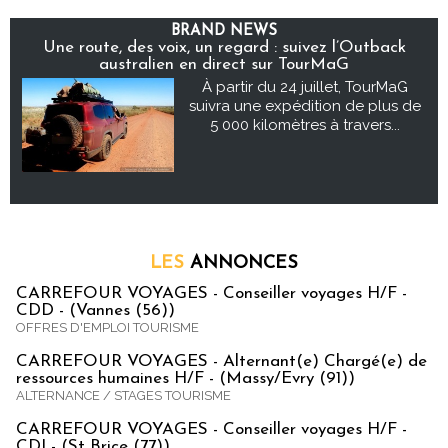
BRAND NEWS
Une route, des voix, un regard : suivez l’Outback
australien en direct sur TourMaG
À partir du 24 juillet, TourMaG
suivra une expédition de plus de
5 000 kilomètres à travers...
LES
ANNONCES
CARREFOUR VOYAGES - Conseiller voyages H/F -
CDD - (Vannes (56))
OFFRES D'EMPLOI TOURISME
CARREFOUR VOYAGES - Alternant(e) Chargé(e) de
ressources humaines H/F - (Massy/Evry (91))
ALTERNANCE / STAGES TOURISME
CARREFOUR VOYAGES - Conseiller voyages H/F -
CDI - (St Brice (77))