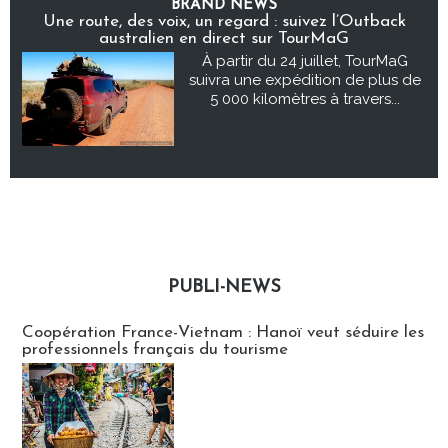
BRAND NEWS
Une route, des voix, un regard : suivez l’Outback
australien en direct sur TourMaG
À partir du 24 juillet, TourMaG
suivra une expédition de plus de
5 000 kilomètres à travers...
PUBLI-NEWS
Publi-news
Coopération France-Vietnam : Hanoï veut séduire les
professionnels français du tourisme