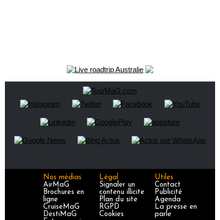
Nos médias
Légal
Utiles
AirMaG
Signaler un
Contact
Brochures en
contenu illicite
Publicité
ligne
Plan du site
Agenda
CruiseMaG
RGPD
La presse en
DestiMaG
Cookies
parle