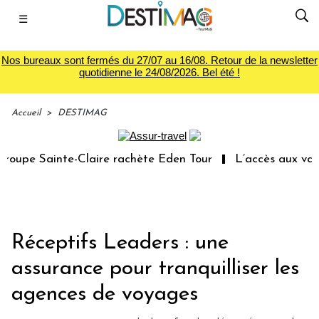
☰
Nos bureaux sont fermés du 27/07 au 16/08. Retour de la newsletter
quotidienne le 24/08/2026. Bel été !
Accueil
>
DESTIMAG
upe Sainte-Claire rachète Eden Tour
L’accès aux vacanc
Réceptifs Leaders : une
assurance pour tranquilliser les
agences de voyages