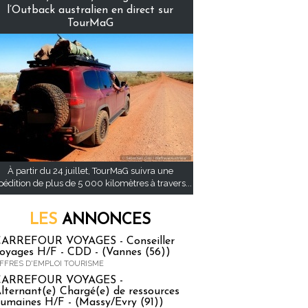
l’Outback australien en direct sur
TourMaG
À partir du 24 juillet, TourMaG suivra une
pédition de plus de 5 000 kilomètres à travers...
LES
ANNONCES
ARREFOUR VOYAGES - Conseiller
oyages H/F - CDD - (Vannes (56))
FFRES D'EMPLOI TOURISME
CARREFOUR VOYAGES -
lternant(e) Chargé(e) de ressources
umaines H/F - (Massy/Evry (91))