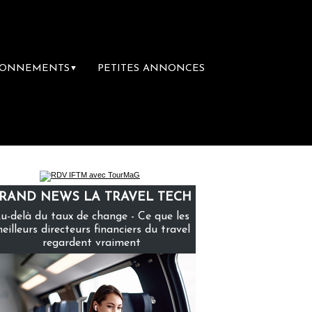
BONNEMENTS
PETITES ANNONCES
▼
mière librairie du voyage
Le groupe Saint
RAND NEWS LA TRAVEL TECH
u-delà du taux de change - Ce que les
eilleurs directeurs financiers du travel
regardent vraiment