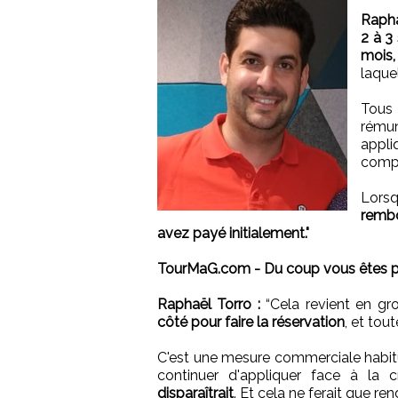
Rapha
2 à 3
mois,
laque
Tous
rému
appliq
compr
Lors
remb
avez payé initialement."
TourMaG.com - Du coup vous êtes pén
Raphaël Torro :
“Cela revient en gr
côté pour faire la réservation
, et tou
C'est une mesure commerciale habit
continuer d'appliquer face à la 
disparaîtrait
. Et cela ne ferait que re