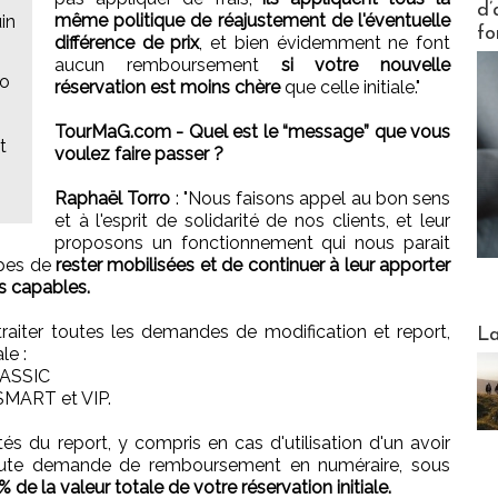
d’
même politique de réajustement de l'éventuelle
in
fo
différence de prix
, et bien évidemment ne font
aucun remboursement
si votre nouvelle
eo
réservation est moins chère
que celle initiale."
TourMaG.com - Quel est le “message” que vous
t
voulez faire passer ?
Raphaël Torro
: "Nous faisons appel au bon sens
et à l'esprit de solidarité de nos clients, et leur
proposons un fonctionnement qui nous parait
ipes de
rester mobilisées et de continuer à leur apporter
s capables.
Webinai
 traiter toutes les demandes de modification et report,
La
le :
LASSIC
s SMART et VIP.
és du report, y compris en cas d'utilisation d'un avoir
 toute demande de remboursement en numéraire, sous
% de la valeur totale de votre réservation initiale.
DESTI