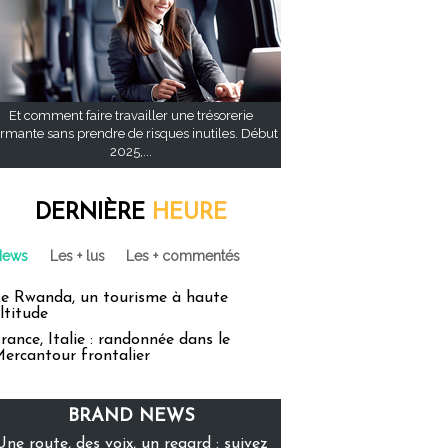
Et comment faire travailler une trésorerie
rmante sans prendre de risques inutiles. Début
2025,...
DERNIÈRE
HEURE
News
Les + lus
Les + commentés
e Rwanda, un tourisme à haute
ltitude
rance, Italie : randonnée dans le
ercantour frontalier
BRAND NEWS
Une route, des voix, un regard : suivez