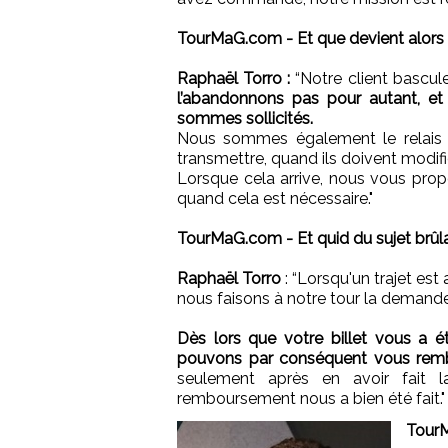
TourMaG.com - Et que devient alors l
Raphaël Torro :
“Notre client bascule 
l’abandonnons pas pour autant, et c
sommes sollicités.
Nous sommes également le relais d
transmettre, quand ils doivent modifie
Lorsque cela arrive, nous vous pro
quand cela est nécessaire."
TourMaG.com - Et quid du sujet brû
Raphaël Torro
: “Lorsqu'un trajet e
nous faisons à notre tour la demande
Dès lors que votre billet vous a é
pouvons par conséquent vous remb
seulement après en avoir fait 
remboursement nous a bien été fait."
TourM