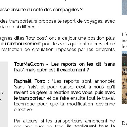
sse ensuite du côté des compagnies ?
des transporteurs propose le report de voyages, avec
ales qui diffèrent.
Partez
L’
gnies dites "low cost" ont à ce jour une position plus
in
rt ou remboursement
pour les vols qui sont opérés, et ce
le
estriction de circulation imposées par les différents
TourMaG.com - Les reports on les dit “sans
frais”, mais qu’en est-il exactement ?
Raphaël Torro
: “Les reports sont annoncés
"sans frais", et pour cause,
c'est à nous qu'il
us
revient de gérer la relation avec vous, puis avec
le transporteur
, et de faire ensuite tout le travail
s
technique pour que la modification devienne
effective.
Par ailleurs, si les transporteurs annoncent ne
Actus V
De
pas appliquer de frais,
ils appliquent tous la