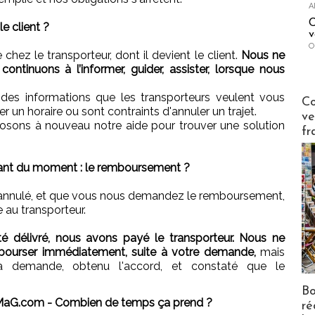
A
C
e client ?
v
O
chez le transporteur, dont il devient le client.
Nous ne
ontinuons à l’informer, guider, assister, lorsque nous
es informations que les transporteurs veulent vous
Publi-n
Co
r un horaire ou sont contraints d'annuler un trajet.
ve
posons à nouveau notre aide pour trouver une solution
fr
lant du moment : le remboursement ?
st annulé, et que vous nous demandez le remboursement,
 au transporteur.
té délivré, nous avons payé le transporteur. Nous ne
ourser immédiatement, suite à votre demande,
mais
la demande, obtenu l'accord, et constaté que le
Bo
aG.com - Combien de temps ça prend ?
ré