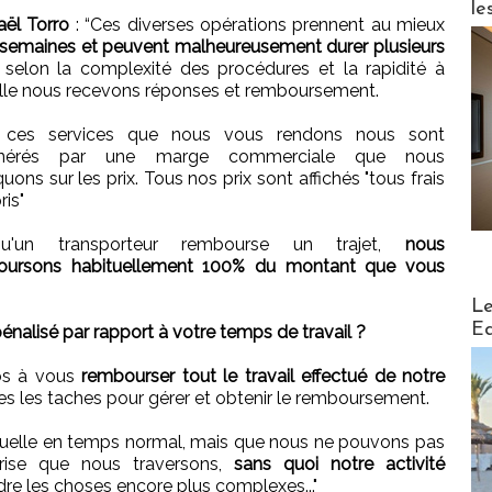
le
ël Torro
: “Ces diverses opérations prennent au mieux
 semaines et peuvent malheureusement durer plusieurs
selon la complexité des procédures et la rapidité à
lle nous recevons réponses et remboursement.
 ces services que nous vous rendons nous sont
nérés par une marge commerciale que nous
uons sur les prix. Tous nos prix sont affichés "tous frais
is"
qu'un transporteur rembourse un trajet,
nous
oursons habituellement 100% du montant que vous
Distribu
Le
Ed
alisé par rapport à votre temps de travail ?
os à vous
rembourser tout le travail effectué de notre
tes les taches pour gérer et obtenir le remboursement.
uelle en temps normal, mais que nous ne pouvons pas
crise que nous traversons,
sans quoi notre activité
ndre les choses encore plus complexes..."