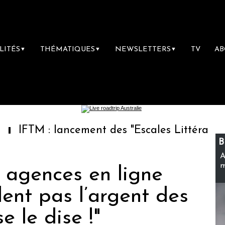
LITÉS
THÉMATIQUES
NEWSLETTERS
TV
A
▼
▼
▼
 : lancement des "Escales Littéraires", la pre
B
A
m
 agences en ligne
ent pas l’argent des
se le dise !"