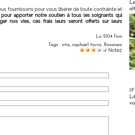
Le
al
ous fournissons pour vous libérer de toute contrainte et
, pour apporter notre soutien à tous les soignants qui
er nos vies, ces frais leurs seront offerts sur leurs
Lu 5104 fois
Tags
:
ota
,
raphaël torro
,
Resaneo
Notez
Product
IF
Li
v