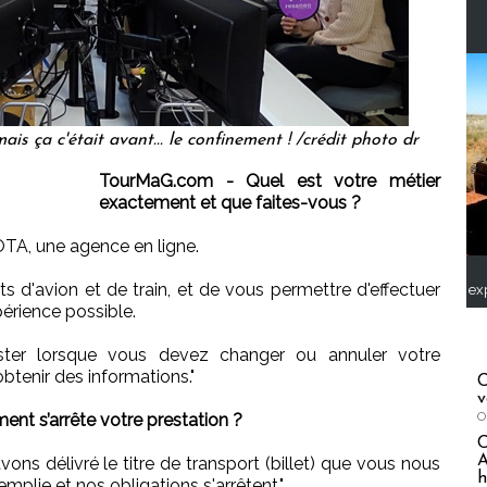
is ça c'était avant... le confinement ! /crédit photo dr
TourMaG.com - Quel est votre métier
exactement et que faites-vous ?
A, une agence en ligne.
ts d'avion et de train, et de vous permettre d'effectuer
ex
périence possible.
ter lorsque vous devez changer ou annuler votre
obtenir des informations."
C
v
O
 s’arrête votre prestation ?
A
ons délivré le titre de transport (billet) que vous nous
h
plie et nos obligations s'arrêtent."