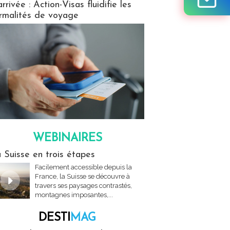
arrivée : Action-Visas fluidifie les
rmalités de voyage
WEBINAIRES
res
 Suisse en trois étapes
Facilement accessible depuis la
France, la Suisse se découvre à
travers ses paysages contrastés,
montagnes imposantes,...
DESTI
MAG
MAG