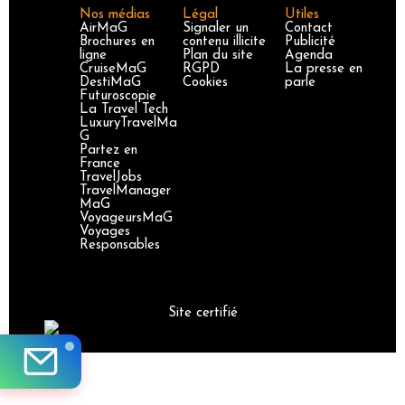
Nos médias
Légal
Utiles
AirMaG
Signaler un
Contact
Brochures en
contenu illicite
Publicité
ligne
Plan du site
Agenda
CruiseMaG
RGPD
La presse en
DestiMaG
Cookies
parle
Futuroscopie
La Travel Tech
LuxuryTravelMa
G
Partez en
France
TravelJobs
TravelManager
MaG
VoyageursMaG
Voyages
Responsables
Site certifié