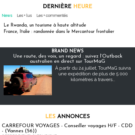
DERNIÈRE
HEURE
News
Les + lus
Les + commentés
Le Rwanda, un tourisme à haute altitude
France, Italie : randonnée dans le Mercantour frontalier
BRAND NEWS
Une route, des voix, un regard : suivez l’Outback
australien en direct sur TourMaG
À partir du 24 juillet, TourMaG suivra
une expédition de plus de 5 000
kilomètres à travers...
LES
ANNONCES
CARREFOUR VOYAGES - Conseiller voyages H/F - CDD
- (Vannes (56))