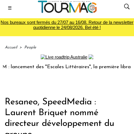
☰
Nos bureaux sont fermés du 27/07 au 16/08. Retour de la newsletter
quotidienne le 24/08/2026. Bel été !
Accueil
>
People
lancement des "Escales Littéraires", la première librairie d
Resaneo, SpeedMedia :
Laurent Briquet nommé
directeur développement du