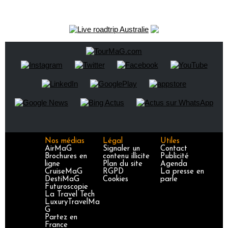
Nos médias
Légal
Utiles
AirMaG
Signaler un
Contact
Brochures en
contenu illicite
Publicité
ligne
Plan du site
Agenda
CruiseMaG
RGPD
La presse en
DestiMaG
Cookies
parle
Futuroscopie
La Travel Tech
LuxuryTravelMa
G
Partez en
France