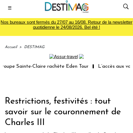
☰
Nos bureaux sont fermés du 27/07 au 16/08. Retour de la newsletter
quotidienne le 24/08/2026. Bel été !
Accueil
>
DESTIMAG
upe Sainte-Claire rachète Eden Tour
L’accès aux vacanc
Restrictions, festivités : tout
savoir sur le couronnement de
Charles III