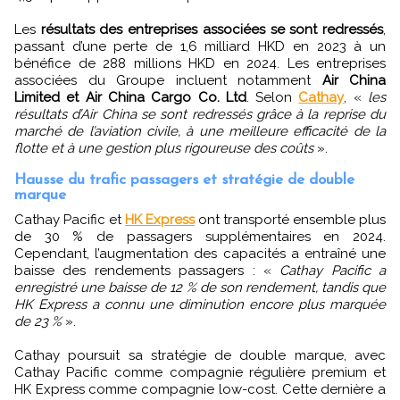
Les
résultats des entreprises associées se sont redressés
,
passant d’une perte de 1,6 milliard HKD en 2023 à un
bénéfice de 288 millions HKD en 2024. Les entreprises
associées du Groupe incluent notamment
Air China
Limited et Air China Cargo Co. Ltd
. Selon
Cathay
, «
les
résultats d’Air China se sont redressés grâce à la reprise du
marché de l’aviation civile, à une meilleure efficacité de la
flotte et à une gestion plus rigoureuse des coûts
».
Hausse du trafic passagers et stratégie de double
marque
Cathay Pacific et
HK Express
ont transporté ensemble plus
de 30 % de passagers supplémentaires en 2024.
Cependant, l’augmentation des capacités a entraîné une
baisse des rendements passagers : «
Cathay Pacific a
enregistré une baisse de 12 % de son rendement, tandis que
HK Express a connu une diminution encore plus marquée
de 23 %
».
Cathay poursuit sa stratégie de double marque, avec
Cathay Pacific comme compagnie régulière premium et
HK Express comme compagnie low-cost. Cette dernière a