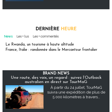
DERNIÈRE
HEURE
News
Les + lus
Les + commentés
Le Rwanda, un tourisme à haute altitude
France, Italie : randonnée dans le Mercantour frontalier
BRAND NEWS
Une route, des voix, un regard : suivez l’Outback
australien en direct sur TourMaG
À partir du 24 juillet, TourMaG
suivra une expédition de plus de
5 000 kilomètres à travers...