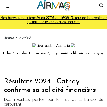
☰
Nos bureaux sont fermés du 27/07 au 16/08. Retour de la newsletter
quotidienne le 24/08/2026. Bel été !
Accueil
>
AirMaG
Escales Littéraires", la première librairie du voyage
Le 
Résultats 2024 : Cathay
confirme sa solidité financière
Des résultats portés par le fret et la baisse du
carburant