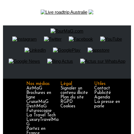
Nos médias
Légal
Utiles
AirMaG
Signaler un
Contact
Brochures en
contenu illicite
Publicité
ligne
Plan du site
Agenda
CruiseMaG
RGPD
La presse en
DestiMaG
Cookies
parle
Futuroscopie
La Travel Tech
LuxuryTravelMa
G
Partez en
France