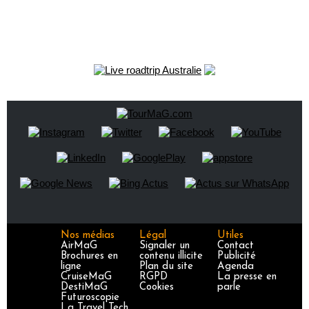
Nos médias
Légal
Utiles
AirMaG
Signaler un
Contact
Brochures en
contenu illicite
Publicité
ligne
Plan du site
Agenda
CruiseMaG
RGPD
La presse en
DestiMaG
Cookies
parle
Futuroscopie
La Travel Tech