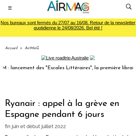
☰
Nos bureaux sont fermés du 27/07 au 16/08. Retour de la newsletter
quotidienne le 24/08/2026. Bel été !
Accueil
>
AirMaG
ancement des "Escales Littéraires", la première librairie du
Ryanair : appel à la grève en
Espagne pendant 6 jours
fin juin et début juillet 2022