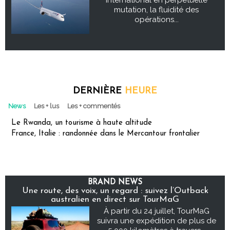
international en perpétuelle
mutation, la fluidité des
opérations...
DERNIÈRE
HEURE
News
Les + lus
Les + commentés
Le Rwanda, un tourisme à haute altitude
France, Italie : randonnée dans le Mercantour frontalier
BRAND NEWS
Une route, des voix, un regard : suivez l’Outback
australien en direct sur TourMaG
À partir du 24 juillet, TourMaG
suivra une expédition de plus de