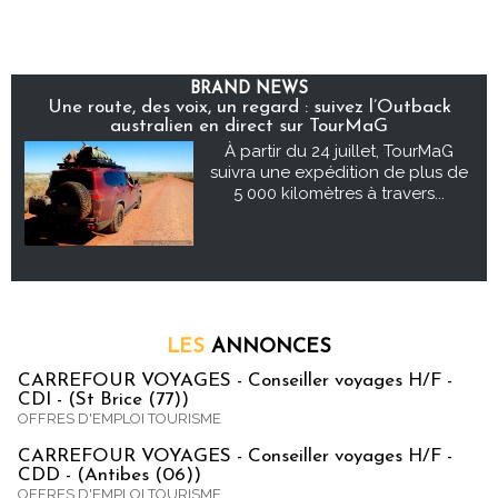
BRAND NEWS
Une route, des voix, un regard : suivez l’Outback
australien en direct sur TourMaG
À partir du 24 juillet, TourMaG
suivra une expédition de plus de
5 000 kilomètres à travers...
LES
ANNONCES
CARREFOUR VOYAGES - Conseiller voyages H/F -
CDI - (St Brice (77))
OFFRES D'EMPLOI TOURISME
CARREFOUR VOYAGES - Conseiller voyages H/F -
CDD - (Antibes (06))
OFFRES D'EMPLOI TOURISME