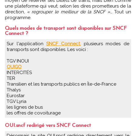
moyen de réserver ses billets de trains, mais bien comme
une plateforme qui veut, selon les dires prometteurs de la
direction,
« regrouper le meilleur de la SNCF »
… Tout un
programme.
Quels modes de transport sont disponibles sur SNCF
Connect ?
Sur l'application
SNCF Connect,
plusieurs modes de
transports sont disponibles. Les voici :
TGV INOUI
OUIGO
INTERCITÉS
TER
Transilien et les transports publics en Île-de-France
Thalys
Eurostar
TGV Lyria
les lignes de bus
les offres de covoiturage
OUI.sncf redirigé vers SNCF Connect
Désormais le site OUI.sncf redirige directement vers le