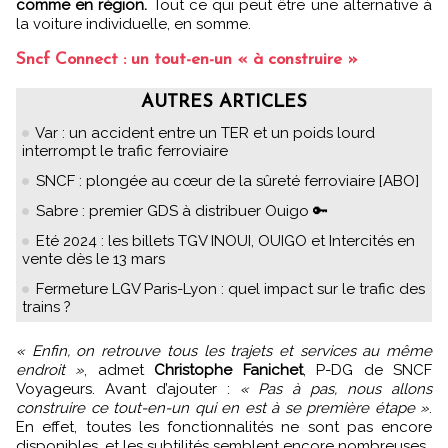
comme en région.
Tout ce qui peut être une alternative à
la voiture individuelle, en somme.
Sncf Connect : un tout-en-un « à construire »
AUTRES ARTICLES
Var : un accident entre un TER et un poids lourd
interrompt le trafic ferroviaire
SNCF : plongée au cœur de la sûreté ferroviaire [ABO]
Sabre : premier GDS à distribuer Ouigo 🔑
Eté 2024 : les billets TGV INOUI, OUIGO et Intercités en
vente dès le 13 mars
Fermeture LGV Paris-Lyon : quel impact sur le trafic des
trains ?
« Enfin, on retrouve tous les trajets et services au même
endroit »
, admet
Christophe Fanichet
, P-DG de SNCF
Voyageurs. Avant d’ajouter :
« Pas à pas, nous allons
construire ce tout-en-un qui en est à se première étape »
.
En effet, toutes les fonctionnalités ne sont pas encore
disponibles, et les subtilités semblent encore nombreuses.