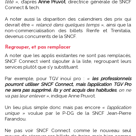
l’été »
, d’après
Anne Pruvot
, directrice générale de SNCF
Connect & tech.
A noter aussi la disparition des calendriers des prix qui
devrait être «
relancé dans quelques temps »
, ainsi que la
non-commercialisation des billets Renfe et Trenitalia,
devenus concurrents de la SNCF.
Regrouper, et pas remplacer
A noter que les applis existantes ne sont pas remplacés,
SNCF Connect vient s’ajouter à la liste, regroupant leurs
services plutôt que s'y substituant.
Par exemple, pour TGV inouï pro :
«
les professionnels
pourront utiliser SNCF Connect, mais l’application TGV Pro
ne sera pas supprimé. Ils y ont acquis des habitudes
, on ne
va pas leur enlever »
, indique Anne Pruvot.
Un lieu plus simple donc mais pas encore
« l’application
unique »
voulue par le P-DG de la SNCF Jean-Pierre
Farandou.
Ne pas voir SNCF Connect comme le nouveau seul