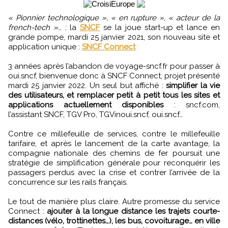
« Pionnier technologique », « en rupture », « acteur de la
french-tech »
… : la
SNCF
se la joue start-up et lance en
grande pompe, mardi 25 janvier 2021, son nouveau site et
application unique :
SNCF Connect
3 années après l’abandon de voyage-sncf.fr pour passer à
oui.sncf, bienvenue donc à SNCF Connect, projet présenté
mardi 25 janvier 2022. Un seul but affiché :
simplifier la vie
des utilisateurs, et remplacer petit à petit tous les sites et
applications actuellement disponibles
: sncf.com,
l’assistant SNCF, TGV Pro, TGVinoui.sncf, oui.sncf…
Contre ce millefeuille de services, contre le millefeuille
tarifaire, et après le lancement de la carte avantage, la
compagnie nationale des chemins de fer poursuit une
stratégie de simplification générale pour reconquérir les
passagers perdus avec la crise et contrer l’arrivée de la
concurrence sur les rails français.
Le tout de manière plus claire. Autre promesse du service
Connect :
ajouter à la longue distance les trajets courte-
distances (vélo, trottinettes…), les bus, covoiturage… en ville