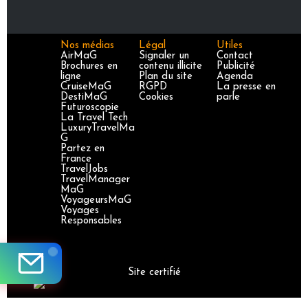
Nos médias
Légal
Utiles
AirMaG
Signaler un
Contact
Brochures en
contenu illicite
Publicité
ligne
Plan du site
Agenda
CruiseMaG
RGPD
La presse en
DestiMaG
Cookies
parle
Futuroscopie
La Travel Tech
LuxuryTravelMa
G
Partez en
France
TravelJobs
TravelManager
MaG
VoyageursMaG
Voyages
Responsables
Site certifié