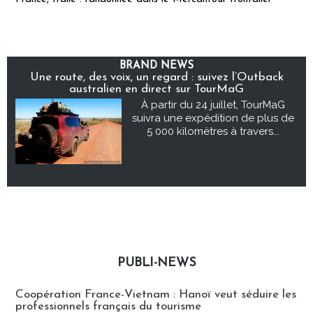
BRAND NEWS
Une route, des voix, un regard : suivez l’Outback
australien en direct sur TourMaG
À partir du 24 juillet, TourMaG
suivra une expédition de plus de
5 000 kilomètres à travers...
PUBLI-NEWS
Publi-news
Coopération France-Vietnam : Hanoï veut séduire les
professionnels français du tourisme