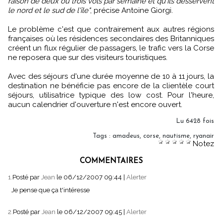
raison de deux ou trois vols par semaine et qu'ils desservent
le nord et le sud de l'île"
, précise Antoine Giorgi.
Le problème c'est que contrairement aux autres régions
françaises où les résidences secondaires des Britanniques
créent un flux régulier de passagers, le trafic vers la Corse
ne reposera que sur des visiteurs touristiques.
Avec des séjours d'une durée moyenne de 10 à 11 jours, la
destination ne bénéficie pas encore de la clientèle court
séjours, utilisatrice typique des low cost. Pour l'heure,
aucun calendrier d'ouverture n'est encore ouvert.
Lu 6428 fois
Tags
:
amadeus
,
corse
,
nautisme
,
ryanair
Notez
COMMENTAIRES
1.
Posté par
Jean
le 06/12/2007 09:44
|
Alerter
Je pense que ça t'intéresse
2.
Posté par
Jean
le 06/12/2007 09:45
|
Alerter