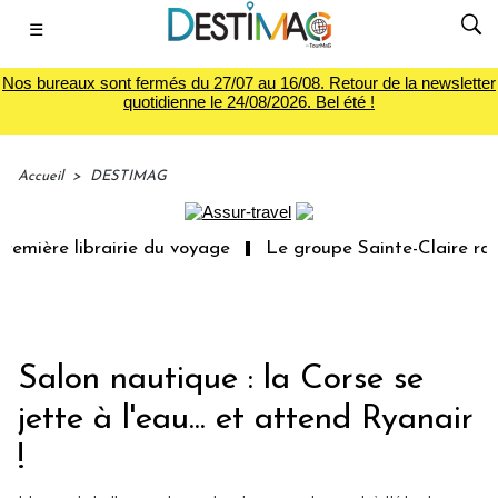
☰
Nos bureaux sont fermés du 27/07 au 16/08. Retour de la newsletter
quotidienne le 24/08/2026. Bel été !
Accueil
>
DESTIMAG
emière librairie du voyage
Le groupe Sainte-Claire rach
Salon nautique : la Corse se
jette à l'eau... et attend Ryanair
!