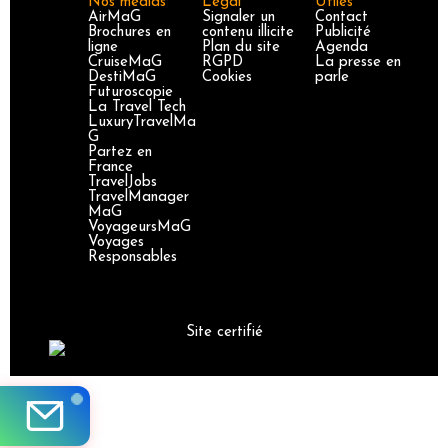
Nos médias
Légal
Utiles
AirMaG
Signaler un
Contact
Brochures en
contenu illicite
Publicité
ligne
Plan du site
Agenda
CruiseMaG
RGPD
La presse en
DestiMaG
Cookies
parle
Futuroscopie
La Travel Tech
LuxuryTravelMa
G
Partez en
France
TravelJobs
TravelManager
MaG
VoyageursMaG
Voyages
Responsables
Site certifié