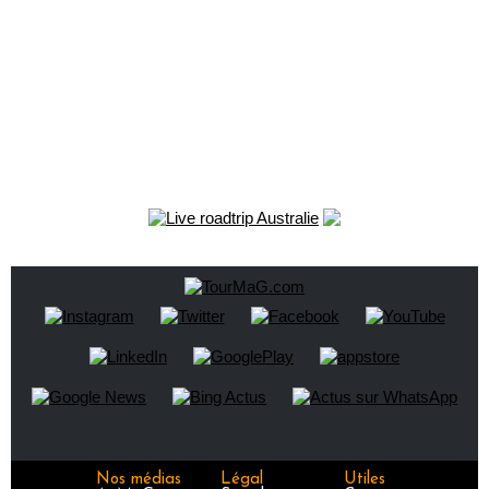
Nos médias
Légal
Utiles