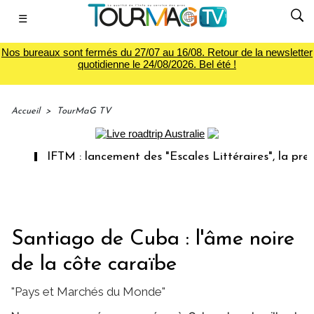
☰
Nos bureaux sont fermés du 27/07 au 16/08. Retour de la newsletter
quotidienne le 24/08/2026. Bel été !
Accueil
>
TourMaG TV
IFTM : lancement des "Escales Littéraires", la première
Santiago de Cuba : l'âme noire
de la côte caraïbe
"Pays et Marchés du Monde"