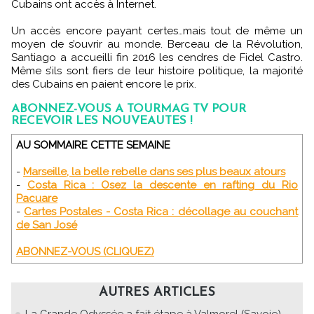
Cubains ont accès à Internet.
Un accès encore payant certes…mais tout de même un
moyen de s’ouvrir au monde. Berceau de la Révolution,
Santiago a accueilli fin 2016 les cendres de Fidel Castro.
Même s’ils sont fiers de leur histoire politique, la majorité
des Cubains en paient encore le prix.
ABONNEZ-VOUS A TOURMAG TV POUR
RECEVOIR LES NOUVEAUTES !
AU SOMMAIRE CETTE SEMAINE
-
Marseille, la belle rebelle dans ses plus beaux atours
-
Costa Rica : Osez la descente en rafting du Rio
Pacuare
-
Cartes Postales - Costa Rica : décollage au couchant
de San José
ABONNEZ-VOUS (CLIQUEZ)
AUTRES ARTICLES
La Grande Odyssée a fait étape à Valmorel (Savoie)