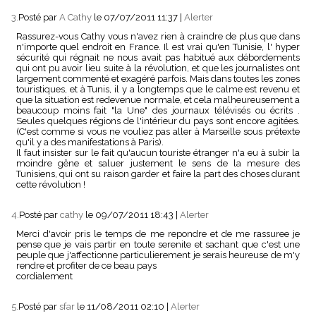
3.
Posté par
A Cathy
le 07/07/2011 11:37
|
Alerter
Rassurez-vous Cathy vous n'avez rien à craindre de plus que dans
n'importe quel endroit en France. Il est vrai qu'en Tunisie, l' hyper
sécurité qui régnait ne nous avait pas habitué aux débordements
qui ont pu avoir lieu suite à la révolution, et que les journalistes ont
largement commenté et exagéré parfois. Mais dans toutes les zones
touristiques, et à Tunis, il y a longtemps que le calme est revenu et
que la situation est redevenue normale, et cela malheureusement a
beaucoup moins fait "la Une" des journaux télévisés ou écrits .
Seules quelques régions de l'intérieur du pays sont encore agitées.
(C'est comme si vous ne vouliez pas aller à Marseille sous prétexte
qu'il y a des manifestations à Paris).
Il faut insister sur le fait qu'aucun touriste étranger n'a eu à subir la
moindre gêne et saluer justement le sens de la mesure des
Tunisiens, qui ont su raison garder et faire la part des choses durant
cette révolution !
4.
Posté par
cathy
le 09/07/2011 18:43
|
Alerter
Merci d'avoir pris le temps de me repondre et de me rassuree je
pense que je vais partir en toute serenite et sachant que c'est une
peuple que j'affectionne particulierement je serais heureuse de m'y
rendre et profiter de ce beau pays
cordialement
5.
Posté par
sfar
le 11/08/2011 02:10
|
Alerter