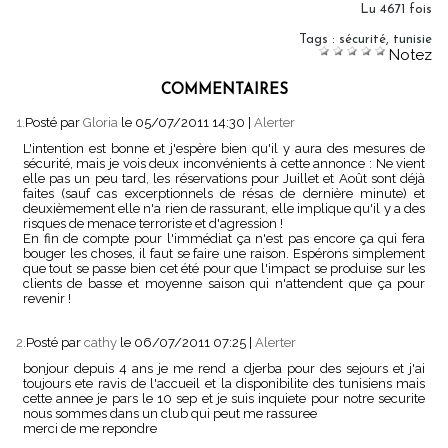
Lu 4671 fois
Tags
:
sécurité
,
tunisie
Notez
COMMENTAIRES
1.
Posté par
Gloria
le 05/07/2011 14:30
|
Alerter
L'intention est bonne et j'espère bien qu'il y aura des mesures de
sécurité, mais je vois deux inconvénients à cette annonce : Ne vient
elle pas un peu tard, les réservations pour Juillet et Août sont déjà
faites (sauf cas excerptionnels de résas de dernière minute) et
deuxièmement elle n'a rien de rassurant, elle implique qu'il y a des
risques de menace terroriste et d'agression !
En fin de compte pour l'immédiat ça n'est pas encore ça qui fera
bouger les choses, il faut se faire une raison. Espérons simplement
que tout se passe bien cet été pour que l'impact se produise sur les
clients de basse et moyenne saison qui n'attendent que ça pour
revenir !
2.
Posté par
cathy
le 06/07/2011 07:25
|
Alerter
bonjour depuis 4 ans je me rend a djerba pour des sejours et j'ai
toujours ete ravis de l'accueil et la disponibilite des tunisiens mais
cette annee je pars le 10 sep et je suis inquiete pour notre securite
nous sommes dans un club qui peut me rassuree
merci de me repondre