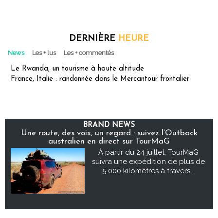
DERNIÈRE
HEURE
News
Les + lus
Les + commentés
Le Rwanda, un tourisme à haute altitude
France, Italie : randonnée dans le Mercantour frontalier
BRAND NEWS
Une route, des voix, un regard : suivez l’Outback
australien en direct sur TourMaG
À partir du 24 juillet, TourMaG
suivra une expédition de plus de
5 000 kilomètres à travers...