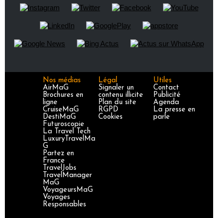
Nos médias
Légal
Utiles
AirMaG
Signaler un
Contact
Brochures en
contenu illicite
Publicité
ligne
Plan du site
Agenda
CruiseMaG
RGPD
La presse en
DestiMaG
Cookies
parle
Futuroscopie
La Travel Tech
LuxuryTravelMa
G
Partez en
France
TravelJobs
TravelManager
MaG
VoyageursMaG
Voyages
Responsables