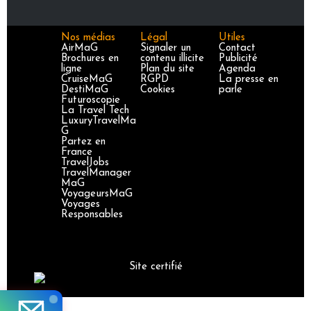
Nos médias
Légal
Utiles
AirMaG
Signaler un
Contact
Brochures en
contenu illicite
Publicité
ligne
Plan du site
Agenda
CruiseMaG
RGPD
La presse en
DestiMaG
Cookies
parle
Futuroscopie
La Travel Tech
LuxuryTravelMa
G
Partez en
France
TravelJobs
TravelManager
MaG
VoyageursMaG
Voyages
Responsables
Site certifié