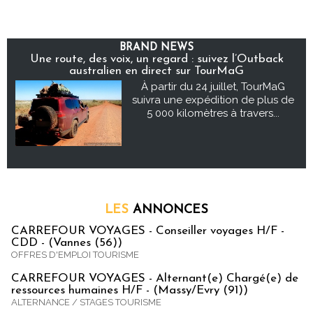
BRAND NEWS
Une route, des voix, un regard : suivez l’Outback
australien en direct sur TourMaG
À partir du 24 juillet, TourMaG
suivra une expédition de plus de
5 000 kilomètres à travers...
LES
ANNONCES
CARREFOUR VOYAGES - Conseiller voyages H/F -
CDD - (Vannes (56))
OFFRES D'EMPLOI TOURISME
CARREFOUR VOYAGES - Alternant(e) Chargé(e) de
ressources humaines H/F - (Massy/Evry (91))
ALTERNANCE / STAGES TOURISME