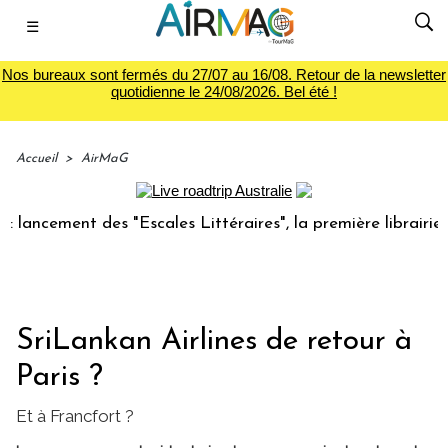
☰
Nos bureaux sont fermés du 27/07 au 16/08. Retour de la newsletter
quotidienne le 24/08/2026. Bel été !
Accueil
>
AirMaG
cement des "Escales Littéraires", la première librairie du v
SriLankan Airlines de retour à
Paris ?
Et à Francfort ?