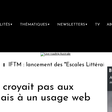
LITÉS
THÉMATIQUES
NEWSLETTERS
TV
A
▼
▼
▼
: lancement des "Escales Littéraires", la prem
B
A
m
 croyait pas aux
mais à un usage web