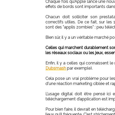
Chaque fois qu’Apple lance une nouv
effets de bords sont importants dans 
Chacun doit solliciter son prestat
correctifs utiles. De ce fait, sur les
sont des "applis zombies" : peu téléc
Bien sûr, il y a un véritable marché p
Celles qui marchent durablement sont ut
les réseaux sociaux ou les jeux, esse
Enfin, il y a celles qui connaissent
Dubsmash
par exemple).
Cela pose un vrai problème pour le
d'une réaction marketing ciblée et ra
L’usage digital doit être pensé ici
téléchargement d’application est impor
Pour bien faire, il devrait en télécha
lieux qu’il fréquente. C’est strictemen