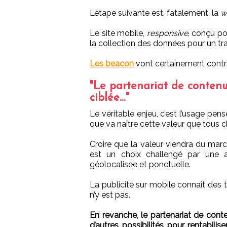
L’étape suivante est, fatalement, la
w
Le site mobile,
responsive
, conçu po
la collection des données pour un tra
Les beacon
vont certainement contri
"Le partenariat de contenus
ciblée..."
Le véritable enjeu, c’est l’usage pens
que va naître cette valeur que tous 
Croire que la valeur viendra du marc
est un choix challengé par une ap
géolocalisée et ponctuelle.
La publicité sur mobile connaît des 
n’y est pas.
En revanche, le partenariat de conte
d’autres possibilités pour rentabili