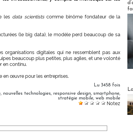
d’
fo
re les
data scientists
comme binôme fondateur de la
ucturées (le big data), le modèle perd beaucoup de sa
es organisations digitales qui ne ressemblent pas aux
uipes beaucoup plus petites, plus agiles, et une volonté
er en continu.
 en œuvre pour les entreprises.
Lu 3458 fois
Webinai
La
e
,
nouvelles technologies
,
responsive design
,
smartphone
,
stratégie mobile
,
web mobile
Notez
DESTI