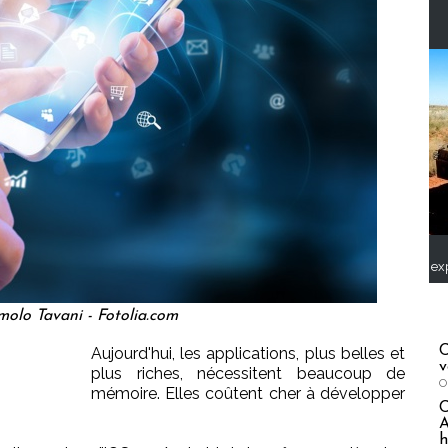
ex
olo Tavani - Fotolia.com
C
Aujourd'hui, les applications, plus belles et
v
plus riches, nécessitent beaucoup de
O
mémoire. Elles coûtent cher à développer
A
h