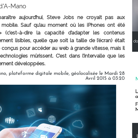
 d'A-Mano
araître aujourd’hui, Steve Jobs ne croyait pas aux
 mobile. Sauf qu’au moment où les iPhones ont été
 (c’est-à-dire la capacité d’adapter les contenus
nt lisibles, quelle que soit la taille de l’écran) était
do
 conçus pour accéder au web à grande vitesse, mais il
chnologies mûrissent. C’est dans l’intervalle que les
vement développées.
o, plateforme digitale mobile, géolocalisée le Mardi 28
Avril 2015 à 03:20
L
a
F
M