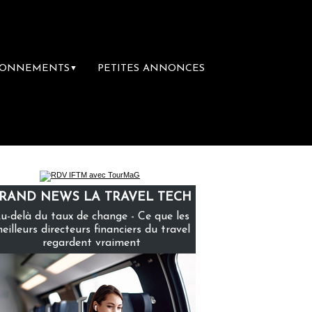
BONNEMENTS
PETITES ANNONCES
▼
ière librairie du voyage
Le groupe Sainte
RAND NEWS LA TRAVEL TECH
u-delà du taux de change - Ce que les
eilleurs directeurs financiers du travel
regardent vraiment