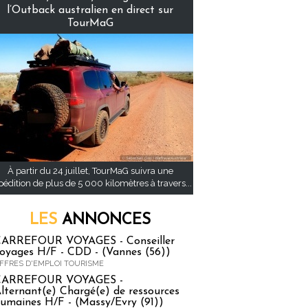
l’Outback australien en direct sur
TourMaG
À partir du 24 juillet, TourMaG suivra une
pédition de plus de 5 000 kilomètres à travers...
LES
ANNONCES
ARREFOUR VOYAGES - Conseiller
oyages H/F - CDD - (Vannes (56))
FFRES D'EMPLOI TOURISME
CARREFOUR VOYAGES -
lternant(e) Chargé(e) de ressources
umaines H/F - (Massy/Evry (91))