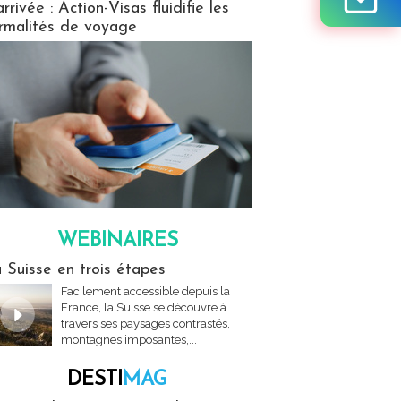
arrivée : Action-Visas fluidifie les
rmalités de voyage
WEBINAIRES
res
 Suisse en trois étapes
Facilement accessible depuis la
France, la Suisse se découvre à
travers ses paysages contrastés,
montagnes imposantes,...
DESTI
MAG
MAG