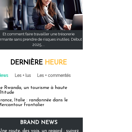
Et comment faire travailler une trésorerie
rmante sans prendre de risques inutiles. Début
2025,...
DERNIÈRE
HEURE
News
Les + lus
Les + commentés
e Rwanda, un tourisme à haute
ltitude
rance, Italie : randonnée dans le
ercantour frontalier
BRAND NEWS
Une route, des voix, un regard : suivez