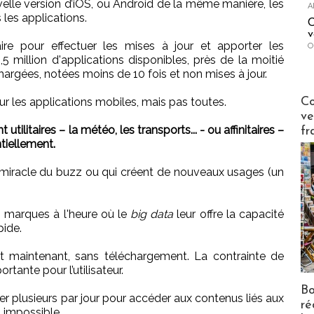
elle version d’iOS, ou Android de la même manière, les
A
les applications.
C
v
aire pour effectuer les mises à jour et apporter les
O
 1,5 million d'applications disponibles, près de la moitié
hargées, notées moins de 10 fois et non mises à jour.
Publi-n
Co
our les applications mobiles, mais pas toutes.
ve
ilitaires – la météo, les transports... - ou affinitaires –
fr
ntiellement.
 le miracle du buzz ou qui créent de nouveaux usages (un
s marques à l'heure où le
big data
leur offre la capacité
pide.
 et maintenant, sans téléchargement. La contrainte de
tante pour l’utilisateur.
Bo
rger plusieurs par jour pour accéder aux contenus liés aux
ré
t impossible.