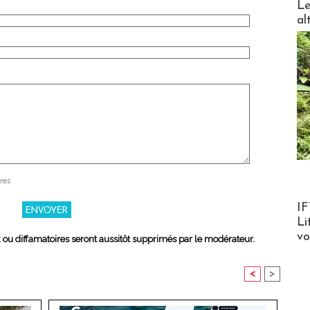
Le
al
res
Product
IF
Li
v
x ou diffamatoires seront aussitôt supprimés par le modérateur.
<
>