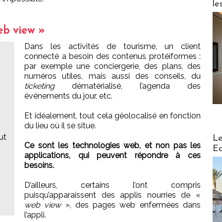
le
eb view »
Dans les activités de tourisme, un client
connecté a besoin des contenus protéiformes :
par exemple une conciergerie, des plans, des
numéros utiles, mais aussi des conseils, du
ticketing
dématérialisé, l’agenda des
événements du jour, etc.
Et idéalement, tout cela géolocalisé en fonction
du lieu où il se situe.
Distribu
ut
Le
Ce sont les technologies web, et non pas les
Ed
applications, qui peuvent répondre à ces
besoins.
D’ailleurs, certains l’ont compris
puisqu’apparaissent des applis nourries de «
web view
», des pages web enfermées dans
l’appli.