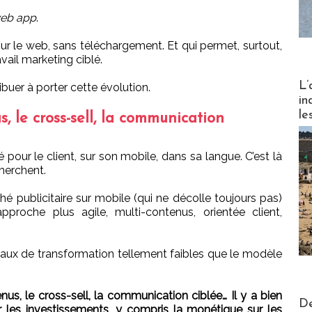
eb app
.
ur le web, sans téléchargement. Et qui permet, surtout,
vail marketing ciblé.
Partez
L’
buer à porter cette évolution.
in
le
, le cross-sell, la communication
é pour le client, sur son mobile, dans sa langue. C’est là
cherchent.
hé publicitaire sur mobile (qui ne décolle toujours pas)
proche plus agile, multi-contenus, orientée client,
taux de transformation tellement faibles que le modèle
nus, le cross-sell, la communication ciblée… Il y a bien
Actus V
De
ser les investissements, y compris la monétique sur les