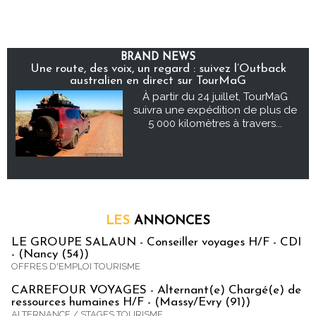
BRAND NEWS
Une route, des voix, un regard : suivez l’Outback
australien en direct sur TourMaG
À partir du 24 juillet, TourMaG
suivra une expédition de plus de
5 000 kilomètres à travers...
LES
ANNONCES
LE GROUPE SALAUN - Conseiller voyages H/F - CDI
- (Nancy (54))
OFFRES D'EMPLOI TOURISME
CARREFOUR VOYAGES - Alternant(e) Chargé(e) de
ressources humaines H/F - (Massy/Evry (91))
ALTERNANCE / STAGES TOURISME