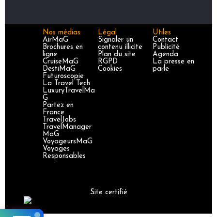
Nos médias
Légal
Utiles
AirMaG
Signaler un
Contact
Brochures en
contenu illicite
Publicité
ligne
Plan du site
Agenda
CruiseMaG
RGPD
La presse en
DestiMaG
Cookies
parle
Futuroscopie
La Travel Tech
LuxuryTravelMa
G
Partez en
France
TravelJobs
TravelManager
MaG
VoyageursMaG
Voyages
Responsables
Site certifié