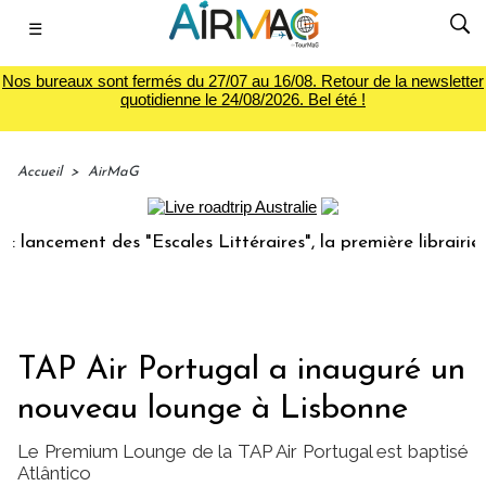
☰
Nos bureaux sont fermés du 27/07 au 16/08. Retour de la newsletter
quotidienne le 24/08/2026. Bel été !
Accueil
>
AirMaG
ement des "Escales Littéraires", la première librairie du vo
TAP Air Portugal a inauguré un
nouveau lounge à Lisbonne
Le Premium Lounge de la TAP Air Portugal est baptisé
Atlântico