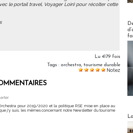
c le portail travel, Voyager Loin) pour récolter cette
Actus V
s
De
d’
fo
Lu 4179 fois
Tags
:
orchestra
,
tourisme durable
Notez
OMMENTAIRES
lerter
'Orchestra pour 2019/2020 et la politique RSE mise en place au
ant que j'y suis, les mêmes concernant notre Newsletter du tourisme
Webinai
La