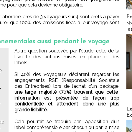
me pour que cela devienne obligatoire.
st abordée, près de 3 voyageurs sur 4 sont prêts à payer
Bo
surer que 100% des émissions liées à leur voyage sont
ré
le
nnementales aussi pendant le voyage
Autre question soulevée par l'étude, celle de la
lisibilité des actions mises en place et des
labels.
e
Si 40% des voyageurs déclarent regarder les
engagements RSE (Responsabilité Sociétale
des Entreprises) lors de l’achat d’un package,
s
une large majorité (70%) trouvent que cette
information est présentée de façon trop
confidentielle et attendent donc une plus
r
Distribu
Le
grande lisibilité.
Ed
Cela pourrait se traduire par l’apposition d’un
de
label compréhensible par chacun ou par la mise
?