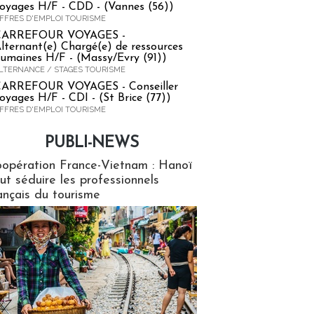
oyages H/F - CDD - (Vannes (56))
FFRES D'EMPLOI TOURISME
CARREFOUR VOYAGES -
lternant(e) Chargé(e) de ressources
umaines H/F - (Massy/Evry (91))
LTERNANCE / STAGES TOURISME
ARREFOUR VOYAGES - Conseiller
oyages H/F - CDI - (St Brice (77))
FFRES D'EMPLOI TOURISME
PUBLI-NEWS
ews
opération France-Vietnam : Hanoï
ut séduire les professionnels
ançais du tourisme