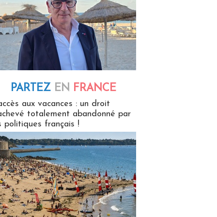
PARTEZ
EN
FRANCE
 en France
accès aux vacances : un droit
achevé totalement abandonné par
s politiques français !