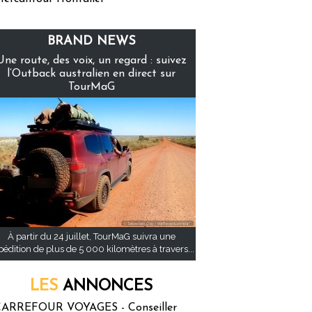
BRAND NEWS
Une route, des voix, un regard : suivez
l’Outback australien en direct sur
TourMaG
À partir du 24 juillet, TourMaG suivra une
pédition de plus de 5 000 kilomètres à travers...
LES
ANNONCES
ARREFOUR VOYAGES - Conseiller