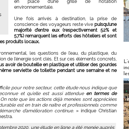
en place d’une grille de notation
environnementale.
s
Une fois arrivés à destination, la prise de
conscience des voyageurs reste vive
puisqu’une
majorité d’entre eux (respectivement 52% et
57%) remarquent les efforts des hôteliers et sont
s produits locaux.
ironnemental, les questions de l’eau, du plastique, du
on de l’énergie sont clés. Et sur ces éléments concrets,
Partez
L’
s avoir de bouteille en plastique et utiliser des gourdes
in
a même serviette de toilette pendant une semaine et ne
le
icile pour notre secteur, cette étude nous indique que
reconnue et qu’elle est aussi attendue
en termes de
.
On note que les actions déjà menées sont appréciées
urable est en train de naître et professionnels comme
démarche d’amélioration continue.
» indique Christian
estra.
ptembre 2020, une étude en ligne a été menée auprès