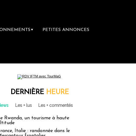
BONNEMENTS
PETITES ANNONCES
▼
mière librairie du voyage
Le groupe Sainte
DERNIÈRE
HEURE
News
Les + lus
Les + commentés
e Rwanda, un tourisme à haute
ltitude
rance, Italie : randonnée dans le
ercantour frontalier