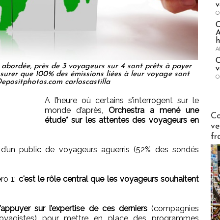
v
O
A
h
A
C
t abordée, près de 3 voyageurs sur 4 sont prêts à payer
v
ssurer que 100% des émissions liées à leur voyage sont
O
epositphotos.com carloscastilla
A l’heure où certains s’interrogent sur le
monde d’après,
Orchestra a mené une
Publi-n
Co
étude* sur les attentes des voyageurs en
ve
fr
 d’un public de voyageurs aguerris (52% des sondés
éro 1:
c'est le rôle central que les voyageurs souhaitent
’appuyer sur l’expertise de ces derniers
(compagnies
rs, voyagistes) pour mettre en place des programmes