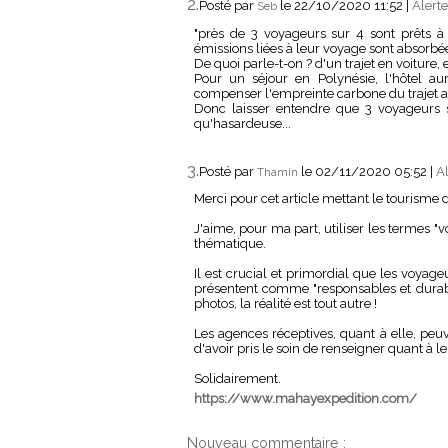
2.
Posté par
le 22/10/2020 11:52
|
Alerte
Seb
"près de 3 voyageurs sur 4 sont prêts à
émissions liées à leur voyage sont absorbée
De quoi parle-t-on ? d'un trajet en voiture, 
Pour un séjour en Polynésie, l'hôtel au
compenser l'empreinte carbone du trajet a
Donc laisser entendre que 3 voyageurs su
qu'hasardeuse...
3.
Posté par
le 02/11/2020 05:52
|
Al
Thamin
Merci pour cet article mettant le tourisme 
J'aime, pour ma part, utiliser les termes "
thématique.
Il est crucial et primordial que les voya
présentent comme "responsables et durables"
photos, la réalité est tout autre !
Les agences réceptives, quant à elle, peu
d'avoir pris le soin de renseigner quant à 
Solidairement.
https://www.mahayexpedition.com/
Nouveau commentaire :