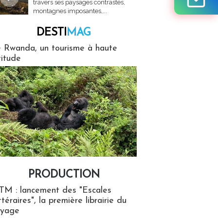
travers ses paysages contrastés,
montagnes imposantes,...
DESTI
MAG
MAG
 Rwanda, un tourisme à haute
titude
PRODUCTION
ion
TM : lancement des "Escales
ttéraires", la première librairie du
oyage