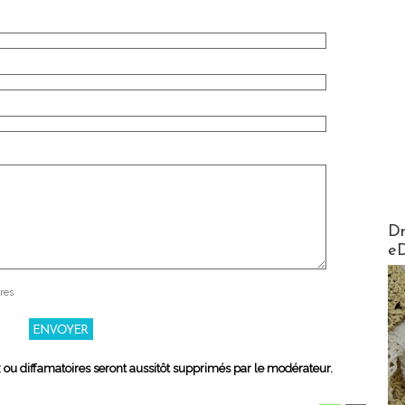
AirMa
Dr
e
res
x ou diffamatoires seront aussitôt supprimés par le modérateur.