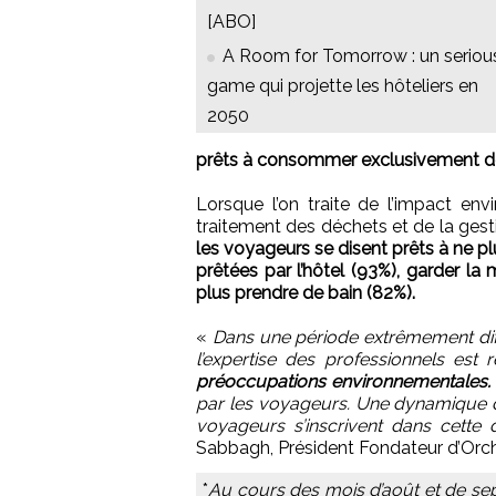
[ABO]
A Room for Tomorrow : un seriou
game qui projette les hôteliers en
2050
prêts à consommer exclusivement de
Lorsque l’on traite de l’impact env
traitement des déchets et de la gesti
les voyageurs se disent prêts à ne plu
prêtées par l’hôtel (93%), garder l
plus prendre de bain (82%).
«
Dans une période extrêmement diff
l’expertise des professionnels est 
préoccupations environnementales
par les voyageurs. Une dynamique d
voyageurs s’inscrivent dans cette 
Sabbagh, Président Fondateur d’Orch
*
Au cours des mois d’août et de se