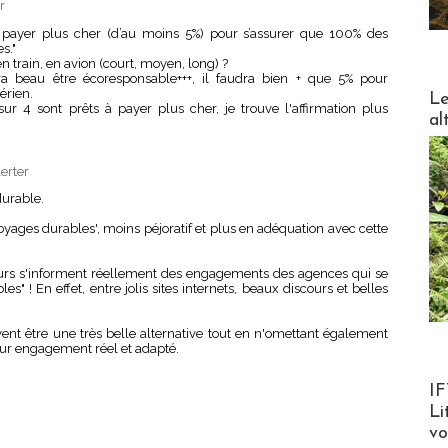
r
 payer plus cher (d’au moins 5%) pour s’assurer que 100% des
s."
en train, en avion (court, moyen, long) ?
ra beau être écoresponsable+++, il faudra bien + que 5% pour
DESTI
érien.
Le
r 4 sont prêts à payer plus cher, je trouve l'affirmation plus
al
erter
durable.
voyages durables', moins péjoratif et plus en adéquation avec cette
geurs s'informent réellement des engagements des agences qui se
 ! En effet, entre jolis sites internets, beaux discours et belles
vent être une très belle alternative tout en n'omettant également
leur engagement réel et adapté.
Product
IF
Li
v