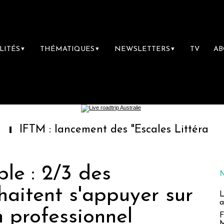
LITÉS
THÉMATIQUES
NEWSLETTERS
TV
A
▼
▼
▼
: lancement des "Escales Littéraires", la pre
le : 2/3 des
aitent s'appuyer sur
L
a
n professionnel
F
M