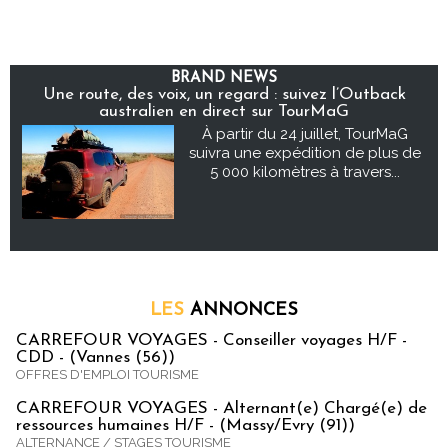
BRAND NEWS
Une route, des voix, un regard : suivez l’Outback
australien en direct sur TourMaG
À partir du 24 juillet, TourMaG
suivra une expédition de plus de
5 000 kilomètres à travers...
LES
ANNONCES
CARREFOUR VOYAGES - Conseiller voyages H/F -
CDD - (Vannes (56))
OFFRES D'EMPLOI TOURISME
CARREFOUR VOYAGES - Alternant(e) Chargé(e) de
ressources humaines H/F - (Massy/Evry (91))
ALTERNANCE / STAGES TOURISME