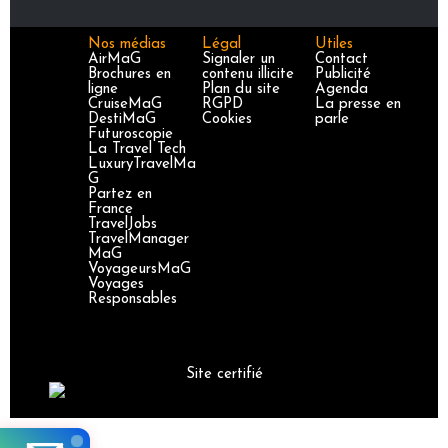
Nos médias
Légal
Utiles
AirMaG
Signaler un
Contact
Brochures en
contenu illicite
Publicité
ligne
Plan du site
Agenda
CruiseMaG
RGPD
La presse en
DestiMaG
Cookies
parle
Futuroscopie
La Travel Tech
LuxuryTravelMa
G
Partez en
France
TravelJobs
TravelManager
MaG
VoyageursMaG
Voyages
Responsables
Site certifié