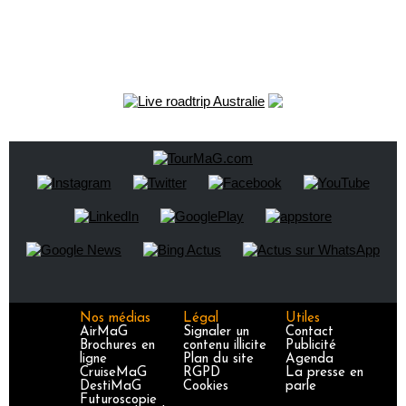
Nos médias
Légal
Utiles
AirMaG
Signaler un
Contact
Brochures en
contenu illicite
Publicité
ligne
Plan du site
Agenda
CruiseMaG
RGPD
La presse en
DestiMaG
Cookies
parle
Futuroscopie