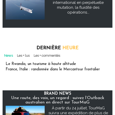
international en perpétuelle
mutation, la fluidité des
opérations...
DERNIÈRE
HEURE
News
Les + lus
Les + commentés
Le Rwanda, un tourisme à haute altitude
France, Italie : randonnée dans le Mercantour frontalier
BRAND NEWS
Une route, des voix, un regard : suivez l’Outback
australien en direct sur TourMaG
À partir du 24 juillet, TourMaG
suivra une expédition de plus de