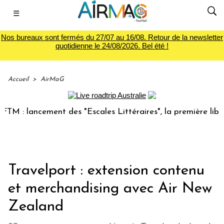
☰
Nos bureaux sont fermés du 27/07 au 16/08. Retour de la newsletter
quotidienne le 24/08/2026. Bel été !
Accueil
>
AirMaG
: lancement des "Escales Littéraires", la première librairie
Travelport : extension contenu
et merchandising avec Air New
Zealand