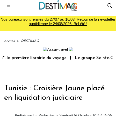
☰
Nos bureaux sont fermés du 27/07 au 16/08. Retour de la newsletter
quotidienne le 24/08/2026. Bel été !
Accueil
>
DESTIMAG
, la première librairie du voyage
Le groupe Sainte-Clai
Tunisie : Croisière Jaune placé
en liquidation judiciaire
Rédigé par
La Rédaction
le Vendredi 16 Octobre 2015 à 16:08