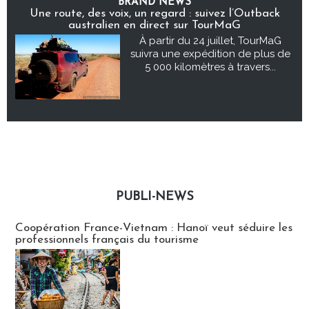
BRAND NEWS
Une route, des voix, un regard : suivez l’Outback
australien en direct sur TourMaG
À partir du 24 juillet, TourMaG
suivra une expédition de plus de
5 000 kilomètres à travers...
PUBLI-NEWS
Publi-news
Coopération France-Vietnam : Hanoï veut séduire les
professionnels français du tourisme