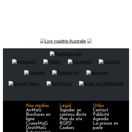
Nos médias
Légal
Utiles
AirMaG
Signaler un
Contact
Brochures en
contenu illicite
Publicité
ligne
Plan du site
Agenda
CruiseMaG
RGPD
La presse en
DestiMaG
Cookies
parle