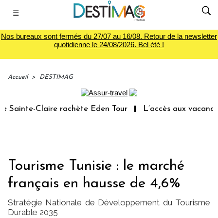
☰
Nos bureaux sont fermés du 27/07 au 16/08. Retour de la newsletter
quotidienne le 24/08/2026. Bel été !
Accueil
>
DESTIMAG
Sainte-Claire rachète Eden Tour
L’accès aux vacances : 
Tourisme Tunisie : le marché
français en hausse de 4,6%
Stratégie Nationale de Développement du Tourisme
Durable 2035