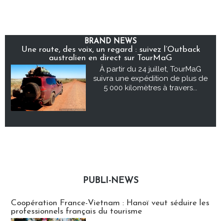
BRAND NEWS
Une route, des voix, un regard : suivez l’Outback
australien en direct sur TourMaG
À partir du 24 juillet, TourMaG
suivra une expédition de plus de
5 000 kilomètres à travers...
PUBLI-NEWS
Publi-news
Coopération France-Vietnam : Hanoï veut séduire les
professionnels français du tourisme