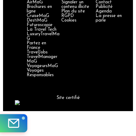
AirMaG
Signaler un
Contact
Brochures en
contenu illicite
Publicité
ligne
Plan du site
Agenda
CruiseMaG
RGPD
La presse en
DestiMaG
Cookies
parle
Futuroscopie
La Travel Tech
LuxuryTravelMa
G
Partez en
France
TravelJobs
TravelManager
MaG
VoyageursMaG
Voyages
Responsables
Site certifié