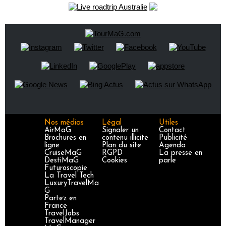
Nos médias
Légal
Utiles
AirMaG
Signaler un
Contact
Brochures en
contenu illicite
Publicité
ligne
Plan du site
Agenda
CruiseMaG
RGPD
La presse en
DestiMaG
Cookies
parle
Futuroscopie
La Travel Tech
LuxuryTravelMa
G
Partez en
France
TravelJobs
TravelManager