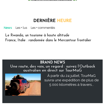
DERNIÈRE
HEURE
News
Les + lus
Les + commentés
Le Rwanda, un tourisme à haute altitude
France, Italie : randonnée dans le Mercantour frontalier
BRAND NEWS
Une route, des voix, un regard : suivez l’Outback
australien en direct sur TourMaG
À partir du 24 juillet, TourMaG
suivra une expédition de plus de
5 000 kilomètres à travers...