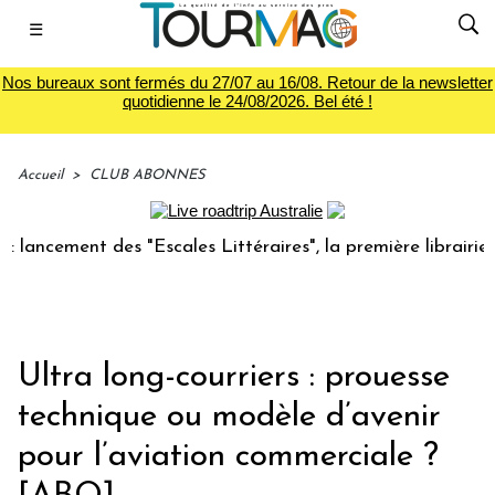
☰
Nos bureaux sont fermés du 27/07 au 16/08. Retour de la newsletter
quotidienne le 24/08/2026. Bel été !
Accueil
>
CLUB ABONNES
nt des "Escales Littéraires", la première librairie du voya
Ultra long-courriers : prouesse
technique ou modèle d’avenir
pour l’aviation commerciale ?