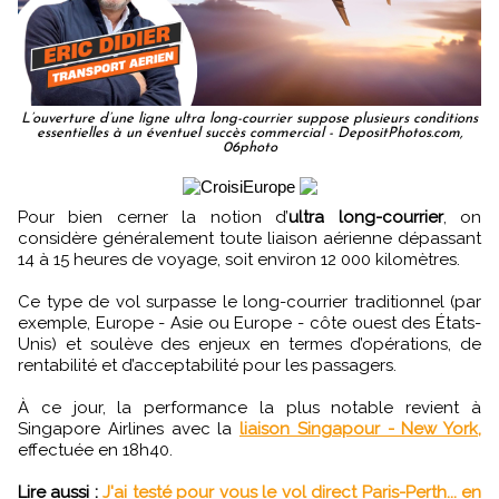
L’ouverture d’une ligne ultra long-courrier suppose plusieurs conditions
essentielles à un éventuel succès commercial - DepositPhotos.com,
06photo
Pour bien cerner la notion d’
ultra long-courrier
, on
considère généralement toute liaison aérienne dépassant
14 à 15 heures de voyage, soit environ 12 000 kilomètres.
Ce type de vol surpasse le long-courrier traditionnel (par
exemple, Europe - Asie ou Europe - côte ouest des États-
Unis) et soulève des enjeux en termes d’opérations, de
rentabilité et d’acceptabilité pour les passagers.
À ce jour, la performance la plus notable revient à
Singapore Airlines avec la
liaison Singapour - New York,
effectuée en 18h40.
Lire aussi :
J'ai testé pour vous le vol direct Paris-Perth... en