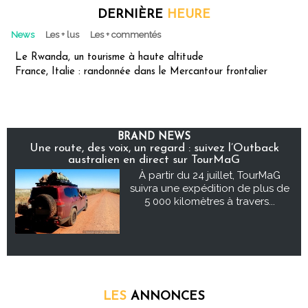
DERNIÈRE
HEURE
News
Les + lus
Les + commentés
Le Rwanda, un tourisme à haute altitude
France, Italie : randonnée dans le Mercantour frontalier
BRAND NEWS
Une route, des voix, un regard : suivez l’Outback
australien en direct sur TourMaG
À partir du 24 juillet, TourMaG
suivra une expédition de plus de
5 000 kilomètres à travers...
LES
ANNONCES