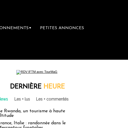
BONNEMENTS
PETITES ANNONCES
▼
ière librairie du voyage
Le groupe Sainte
DERNIÈRE
HEURE
News
Les + lus
Les + commentés
e Rwanda, un tourisme à haute
ltitude
rance, Italie : randonnée dans le
ercantour frontalier