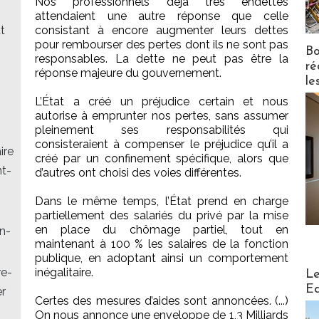
Nos professionnels déjà très endettés
attendaient une autre réponse que celle
t
consistant à encore augmenter leurs dettes
pour rembourser des pertes dont ils ne sont pas
Bo
responsables. La dette ne peut pas être la
ré
réponse majeure du gouvernement.
le
L’État a créé un préjudice certain et nous
autorise à emprunter nos pertes, sans assumer
pleinement ses responsabilités qui
consisteraient à compenser le préjudice qu’il a
ire
créé par un confinement spécifique, alors que
nt-
d’autres ont choisi des voies différentes.
Dans le même temps, l’État prend en charge
partiellement des salariés du privé par la mise
en place du chômage partiel, tout en
on-
maintenant à 100 % les salaires de la fonction
publique, en adoptant ainsi un comportement
Distribu
re-
inégalitaire.
Le
Ed
er
Certes des mesures d’aides sont annoncées. (...)
On nous annonce une enveloppe de 1,3 Milliards