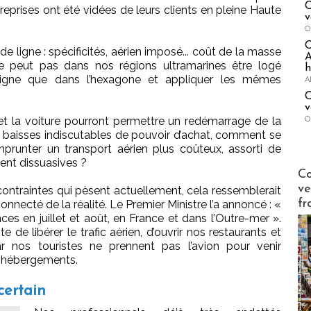
C
eprises ont été vidées de leurs clients en pleine Haute
v
O
de ligne : spécificités, aérien imposé... coût de la masse
A
ne peut pas dans nos régions ultramarines être logé
h
igne que dans l’hexagone et appliquer les mêmes
A
C
v
O
 et la voiture pourront permettre un redémarrage de la
s baisses indiscutables de pouvoir d’achat, comment se
runter un transport aérien plus coûteux, assorti de
ent dissuasives ?
Publi-n
Co
ve
contraintes qui pèsent actuellement, cela ressemblerait
fr
nnecté de la réalité. Le Premier Ministre l’a annoncé : «
ces en juillet et août, en France et dans l’Outre-mer ».
te de libérer le trafic aérien, d’ouvrir nos restaurants et
car nos touristes ne prennent pas l’avion pour venir
 hébergements.
certain