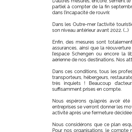
D’autres mesures, encore, sèment l
partiel à compter de la fin septembr
dans l’incapacité de rouvrir.
Dans les Outre-mer l’activité touris
son niveau antérieur avant 2022. (...)
Enfin, des mesures sont totalemen
assurances, ainsi que la réouverture
l’espace Schengen ou encore la lib
aérienne de nos destinations. Nos at
Dans ces conditions, tous les professi
transporteurs, hébergeurs, restaurate
très inquiets ! Beaucoup d’acteu
suffisamment prises en compte.
Nous espérons qu’après avoir été
entreprises se verront donner les moy
activité après une fermeture décidé
Nous considérons que ce plan esquis
Pour nos organisations, le compte 