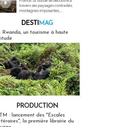
France, la Suisse se découvre à
travers ses paysages contrastés,
montagnes imposantes,...
DESTI
MAG
MAG
 Rwanda, un tourisme à haute
titude
PRODUCTION
ion
TM : lancement des "Escales
ttéraires", la première librairie du