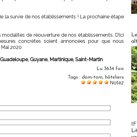
 de la survie de nos établissements ! La prochaine étape
DESTI
Le
s modalités de réouverture de nos établissements. D’ici
 mesures concrètes soient annoncées pour que nous
al
8 Mai 2020
 Guadeloupe, Guyane, Martinique, Saint-Martin
Lu 3634 fois
Tags
:
dom-tom
,
hôteliers
Notez
Product
IF
Li