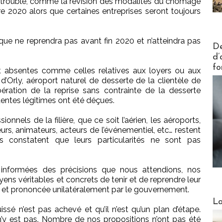
e trouble, comme la révision des modalités du chômage
e 2020 alors que certaines entreprises seront toujours
tique ne reprendra pas avant fin 2020 et n’atteindra pas
Actus V
De
d’
fo
t absentes comme celles relatives aux loyers ou aux
 d’Orly, aéroport naturel de desserte de la clientèle de
ération de la reprise sans contrainte de la desserte
tentes légitimes ont été déçues.
onnels de la filière, que ce soit l’aérien, les aéroports,
urs, animateurs, acteurs de l’événementiel, etc… restent
rs constatent que leurs particularités ne sont pas
 informées des précisions que nous attendions, nos
ens véritables et concrets de tenir et de reprendre leur
e et prononcée unilatéralement par le gouvernement.
Webinai
La
sé n’est pas achevé et qu’il n’est qu’un plan d’étape.
n’y est pas. Nombre de nos propositions n’ont pas été