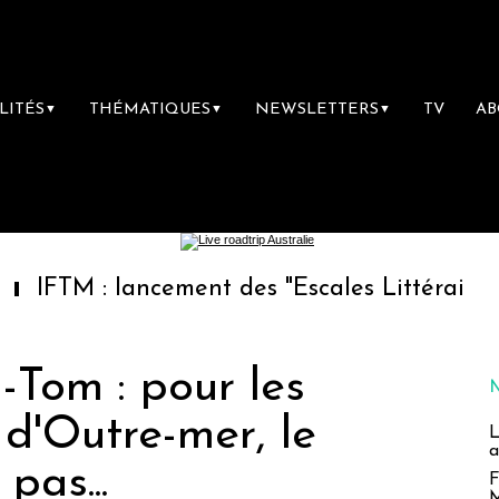
LITÉS
THÉMATIQUES
NEWSLETTERS
TV
A
▼
▼
▼
: lancement des "Escales Littéraires", la prem
Tom : pour les
 d'Outre-mer, le
L
a
pas...
F
M