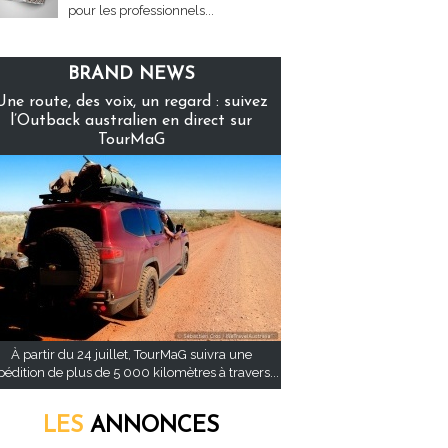
pour les professionnels...
BRAND NEWS
Une route, des voix, un regard : suivez
l’Outback australien en direct sur
TourMaG
À partir du 24 juillet, TourMaG suivra une
pédition de plus de 5 000 kilomètres à travers...
LES
ANNONCES