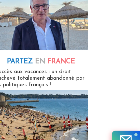
PARTEZ
EN
FRANCE
 en France
accès aux vacances : un droit
achevé totalement abandonné par
s politiques français !