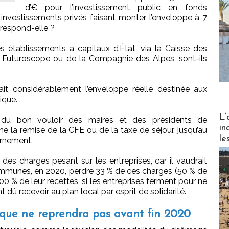
d’€ pour l’investissement public en fonds
 investissements privés faisant monter l’enveloppe à 7
rrespond-elle ?
 établissements à capitaux d’État, via la Caisse des
Futuroscope ou de la Compagnie des Alpes, sont-ils
drait considérablement l’enveloppe réelle destinée aux
ique.
Partez
L’
t du bon vouloir des maires et des présidents de
in
 remise de la CFE ou de la taxe de séjour, jusqu’au
le
rnement.
 des charges pesant sur les entreprises, car il vaudrait
munes, en 2020, perdre 33 % de ces charges (50 % de
0 % de leur recettes, si les entreprises ferment pour ne
nt dû recevoir au plan local par esprit de solidarité.
stique ne reprendra pas avant fin 2020