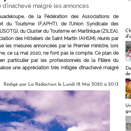
e d’inachevé malgré les annonces
deloupe, de la Fédération des Associations de
et du Tourisme (F.APHT), de l’Union Syndicale des
Les off
USOTG), du Cluster du Tourisme en Martinique (ZILEA),
Ch
d'
ciation des Hôteliers de Saint Martin (AHSM), réunis par
ue les mesures annoncées par le Premier ministre, lors
sme, ce 14 mai 2020, ne font pas le compte. Ce plan de
n particulier par les professionnels de la Filière du
aisse une appréciation très mitigée d’inachevé malgré
De
de
Rédigé par
La Rédaction
le Lundi 18 Mai 2020 à 20:13
Un
gr