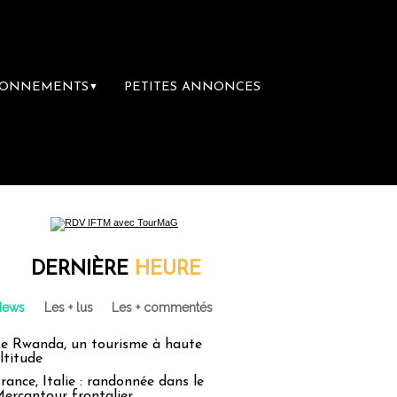
BONNEMENTS
PETITES ANNONCES
▼
mière librairie du voyage
Le groupe Sainte
DERNIÈRE
HEURE
News
Les + lus
Les + commentés
e Rwanda, un tourisme à haute
ltitude
rance, Italie : randonnée dans le
ercantour frontalier