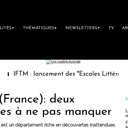
LITÉS
THÉMATIQUES
NEWSLETTERS
TV
A
▼
▼
▼
: lancement des "Escales Littéraires", la pre
(France): deux
ites à ne pas manquer
L
a
F
e est un département riche en découvertes inattendues.
M