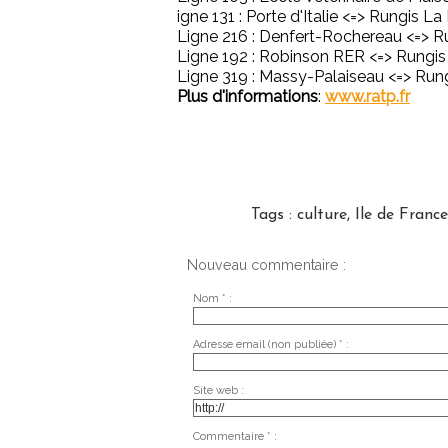
igne 131 : Porte d'Italie <=> Rungis L
Ligne 216 : Denfert-Rochereau <=> R
Ligne 192 : Robinson RER <=> Rungis
Ligne 319 : Massy-Palaiseau <=> Rung
Plus d'informations
:
www.ratp.fr
Tags
:
culture
,
Ile de France
Nouveau commentaire :
Nom * :
Adresse email (non publiée) * :
Site web :
Commentaire * :