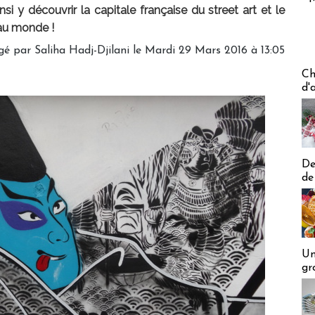
 y découvrir la capitale française du street art et le
 au monde !
gé par Saliha Hadj-Djilani le Mardi 29 Mars 2016 à 13:05
Les off
Ch
d'
De
de
Un
gr