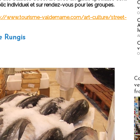
C
ic individuel et sur rendez-vous pour les groupes.
v
O
p://www.tourisme-valdemarne.com/art-culture/street-
A
h
A
e Rungis
C
v
O
Publi-n
Co
ve
fr