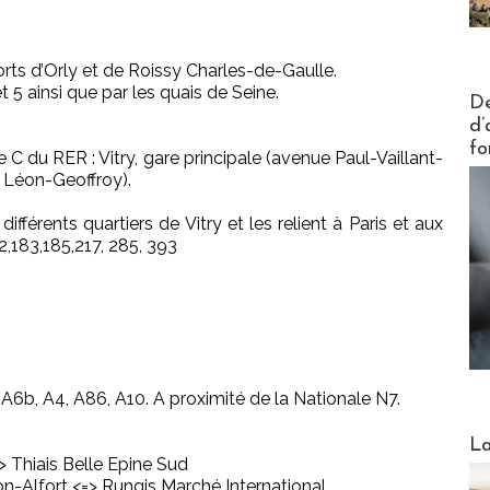
orts d’Orly et de Roissy Charles-de-Gaulle.
t 5 ainsi que par les quais de Seine.
Actus V
De
d’
fo
e C du RER : Vitry, gare principale (avenue Paul-Vaillant-
e Léon-Geoffroy).
ifférents quartiers de Vitry et les relient à Paris et aux
2,183,185,217, 285, 393
A6b, A4, A86, A10. A proximité de la Nationale N7.
Webinai
La
> Thiais Belle Epine Sud
on-Alfort <=> Rungis Marché International