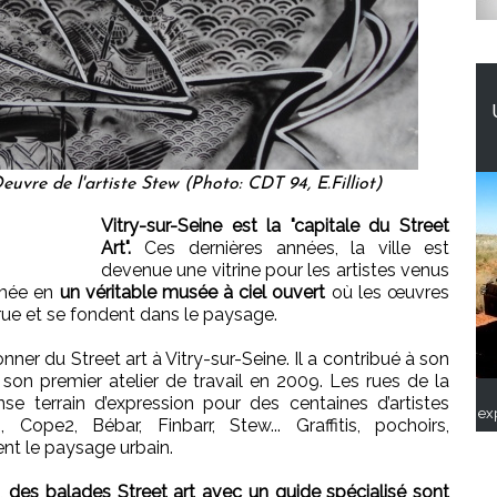
euvre de l'artiste Stew (Photo: CDT 94, E.Filliot)
Vitry-sur-Seine est la "capitale du Street
Art".
Ces dernières années, la ville est
devenue une vitrine pour les artistes venus
ormée en
un véritable musée à ciel ouvert
où les œuvres
ue et se fondent dans le paysage.
onner du Street art à Vitry-sur-Seine. Il a contribué à son
 son premier atelier de travail en 2009. Les rues de la
se terrain d’expression pour des centaines d’artistes
ex
Cope2, Bébar, Finbarr, Stew... Graffitis, pochoirs,
nt le paysage urbain.
é,
des balades Street art avec un guide spécialisé sont