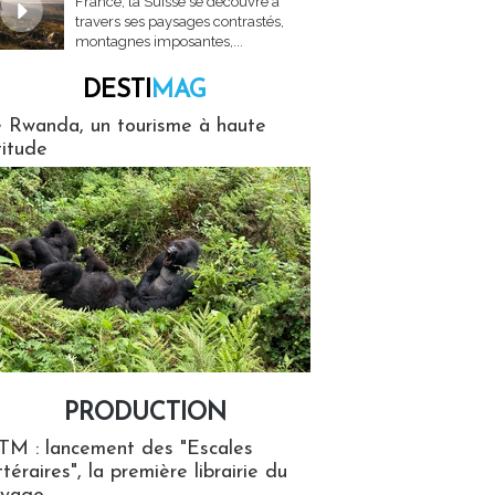
France, la Suisse se découvre à
travers ses paysages contrastés,
montagnes imposantes,...
DESTI
MAG
MAG
 Rwanda, un tourisme à haute
titude
PRODUCTION
ion
TM : lancement des "Escales
ttéraires", la première librairie du