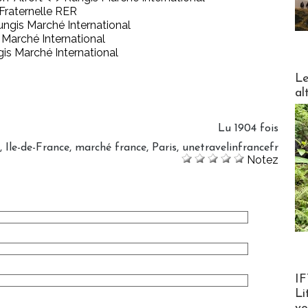
a Fraternelle RER
ungis Marché International
 Marché International
is Marché International
DESTI
Le
al
Lu 1904 fois
,
Ile-de-France
,
marché france
,
Paris
,
unetravelinfrancefr
Notez
Product
IF
Li