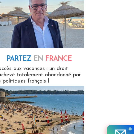
PARTEZ
EN
FRANCE
 en France
accès aux vacances : un droit
achevé totalement abandonné par
s politiques français !