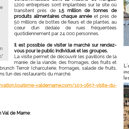
1200 entreprises sont implantées sur le site où
ue
transitent près de
1,5 million de tonnes de
produits alimentaires chaque année
et près de
50 millions de bottes de fleurs et de plantes, au
cœur d’un dédale de rues fréquentées
quotidiennement par 24 000 personnes.
Il est possible de visiter le marché sur rendez-
on
vous pour le public individuel et les groupes.
o"
La visite permet de découvrir les pavillons de la
marée, de la viande, des fromages, des fruits et
Partez
L’
unch Terroir (charcuterie, fromages, salade de fruits,
in
ans l’un des restaurants du marché.
le
ervation.tourisme-valdemarne.com/103-1657-visite-du-
en Val de Marne
: