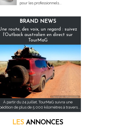
pour les professionnels...
BRAND NEWS
Une route, des voix, un regard : suivez
l’Outback australien en direct sur
TourMaG
À partir du 24 juillet, TourMaG suivra une
pédition de plus de 5 000 kilomètres à travers...
LES
ANNONCES