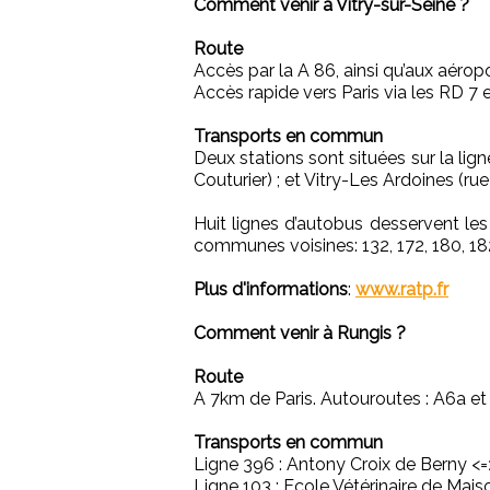
Comment venir à Vitry-sur-Seine ?
Route
Accès par la A 86, ainsi qu’aux aérop
Accès rapide vers Paris via les RD 7 e
Transports en commun
Deux stations sont situées sur la lign
Couturier) ; et Vitry-Les Ardoines (ru
Huit lignes d’autobus desservent les d
communes voisines: 132, 172, 180, 18
Plus d'informations
:
www.ratp.fr
Comment venir à Rungis ?
Route
A 7km de Paris. Autouroutes : A6a et 
Transports en commun
Ligne 396 : Antony Croix de Berny <=
Ligne 103 : Ecole Vétérinaire de Mais