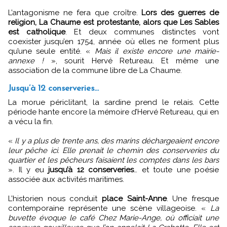
L’antagonisme ne fera que croître.
Lors des guerres de
religion, La Chaume est protestante, alors que Les Sables
est catholique
. Et deux communes distinctes vont
coexister jusqu’en 1754, année où elles ne forment plus
qu’une seule entité. «
Mais il existe encore une mairie-
annexe !
», sourit Hervé Retureau. Et même une
association de la commune libre de La Chaume.
Jusqu’à 12 conserveries…
La morue périclitant, la sardine prend le relais. Cette
période hante encore la mémoire d’Hervé Retureau, qui en
a vécu la fin.
«
Il y a plus de trente ans, des marins déchargeaient encore
leur pêche ici. Elle prenait le chemin des conserveries du
quartier et les pêcheurs faisaient les comptes dans les bars
». Il y eu
jusqu’à 12 conserveries
… et toute une poésie
associée aux activités maritimes.
L’historien nous conduit
place Saint-Anne
. Une fresque
contemporaine représente une scène villageoise. «
La
buvette évoque le café Chez Marie-Ange, où officiait une