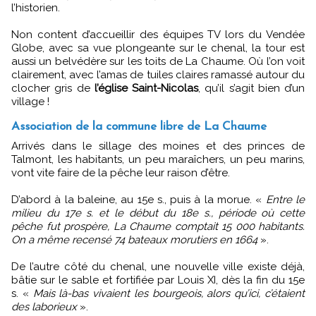
l’historien.
Non content d’accueillir des équipes TV lors du Vendée
Globe, avec sa vue plongeante sur le chenal, la tour est
aussi un belvédère sur les toits de La Chaume. Où l’on voit
clairement, avec l’amas de tuiles claires ramassé autour du
clocher gris de
l’église Saint-Nicolas
, qu’il s’agit bien d’un
village !
Association de la commune libre de La Chaume
Arrivés dans le sillage des moines et des princes de
Talmont, les habitants, un peu maraîchers, un peu marins,
vont vite faire de la pêche leur raison d’être.
D’abord à la baleine, au 15e s., puis à la morue. «
Entre le
milieu du 17e s. et le début du 18e s., période où cette
pêche fut prospère, La Chaume comptait 15 000 habitants.
On a même recensé 74 bateaux morutiers en 1664
».
De l’autre côté du chenal, une nouvelle ville existe déjà,
bâtie sur le sable et fortifiée par Louis XI, dès la fin du 15e
s. «
Mais là-bas vivaient les bourgeois, alors qu’ici, c’étaient
des laborieux
».