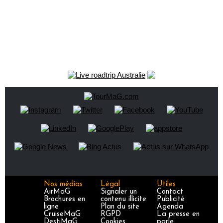
Nos médias
Légal
Utiles
AirMaG
Signaler un
Contact
Brochures en
contenu illicite
Publicité
ligne
Plan du site
Agenda
CruiseMaG
RGPD
La presse en
DestiMaG
Cookies
parle