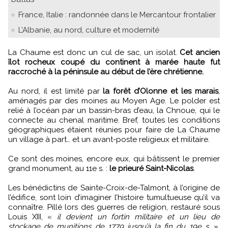
France, Italie : randonnée dans le Mercantour frontalier
L’Albanie, au nord, culture et modernité
La Chaume est donc un cul de sac, un isolat.
Cet ancien
îlot rocheux coupé du continent à marée haute fut
raccroché à la péninsule au début de l’ère chrétienne.
Au nord, il est limité par
la forêt d’Olonne et les marais
,
aménagés par des moines au Moyen Age. Le polder est
relié à l’océan par un bassin-bras d’eau, la Chnoue, qui le
connecte au chenal maritime. Bref, toutes les conditions
géographiques étaient réunies pour faire de La Chaume
un village à part… et un avant-poste religieux et militaire.
Ce sont des moines, encore eux, qui bâtissent le premier
grand monument, au 11e s. :
le prieuré Saint-Nicolas
.
Les bénédictins de Sainte-Croix-de-Talmont, à l’origine de
l’édifice, sont loin d’imaginer l’histoire tumultueuse qu’il va
connaître. Pillé lors des guerres de religion, restauré sous
Louis XIII, «
il devient un fortin militaire et un lieu de
stockage de munitions de 1779 jusqu’à la fin du 19e s.
»,