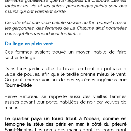
serveuse gouailleuse que l’on appelait La Crabotte. Elle est
toujours en vie et les autres personnages peints sont des
marins qui ont vraiment existé.
Ce café était une vraie cellule sociale où l’on pouvait croiser
les garçonnes, des femmes de La Chaume ainsi nommées
parce qu’elles ramendaient les filets
».
Du linge en plein vent
Ces femmes avaient trouvé un moyen habile de faire
sécher le linge.
Dans leurs jardins, elles le hissait en haut de poteaux à
l’aide de poulies, afin que le textile prenne mieux le vent.
On peut encore voir un de ces systèmes ingénieux
rue
Tourne-Bride
.
Hervé Retureau se rappelle aussi des vieilles femmes
assises devant leur porte, habillées de noir car veuves de
marins.
Le quartier paya un lourd tribut à l’océan, comme en
témoigne la stèle des péris en mer, à côté du prieuré
Saint-Nicolas.
Les noms des marins dont les corps n’ont