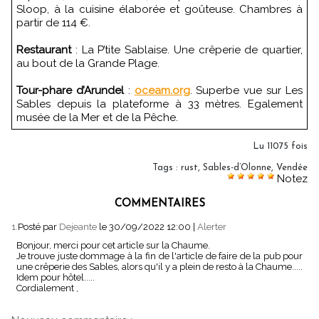
Sloop, à la cuisine élaborée et goûteuse. Chambres à
partir de 114 €.
Restaurant
: La P’tite Sablaise. Une crêperie de quartier,
au bout de la Grande Plage.
Tour-phare d’Arundel
:
oceam.org
. Superbe vue sur Les
Sables depuis la plateforme à 33 mètres. Egalement
musée de la Mer et de la Pêche.
Lu 11075 fois
Tags
:
rust
,
Sables-d’Olonne
,
Vendée
Notez
COMMENTAIRES
1.
Posté par
Dejeante
le 30/09/2022 12:00
|
Alerter
Bonjour, merci pour cet article sur la Chaume.
Je trouve juste dommage à la fin de l'article de faire de la pub pour
une crêperie des Sables, alors qu'il y a plein de resto à la Chaume.....
Idem pour hôtel.....
Cordialement ,