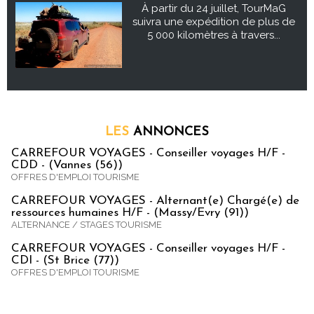
À partir du 24 juillet, TourMaG
suivra une expédition de plus de
5 000 kilomètres à travers...
LES
ANNONCES
CARREFOUR VOYAGES - Conseiller voyages H/F -
CDD - (Vannes (56))
OFFRES D'EMPLOI TOURISME
CARREFOUR VOYAGES - Alternant(e) Chargé(e) de
ressources humaines H/F - (Massy/Evry (91))
ALTERNANCE / STAGES TOURISME
CARREFOUR VOYAGES - Conseiller voyages H/F -
CDI - (St Brice (77))
OFFRES D'EMPLOI TOURISME