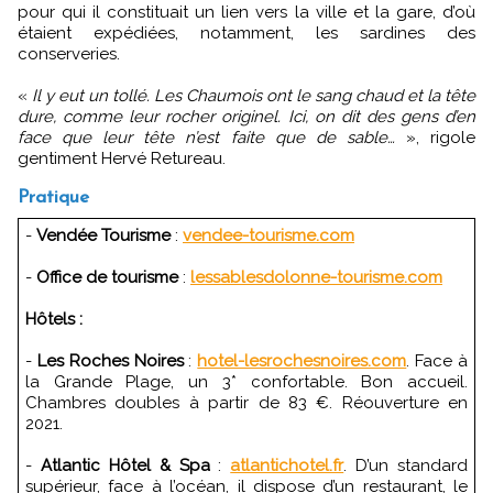
pour qui il constituait un lien vers la ville et la gare, d’où
étaient expédiées, notamment, les sardines des
conserveries.
«
Il y eut un tollé. Les Chaumois ont le sang chaud et la tête
dure, comme leur rocher originel. Ici, on dit des gens d’en
face que leur tête n’est faite que de sable…
», rigole
gentiment Hervé Retureau.
Pratique
-
Vendée Tourisme
:
vendee-tourisme.com
-
Office de tourisme
:
lessablesdolonne-tourisme.com
Hôtels :
-
Les Roches Noires
:
hotel-lesrochesnoires.com
. Face à
la Grande Plage, un 3* confortable. Bon accueil.
Chambres doubles à partir de 83 €. Réouverture en
2021.
-
Atlantic Hôtel & Spa
:
atlantichotel.fr
. D’un standard
supérieur, face à l’océan, il dispose d’un restaurant, le