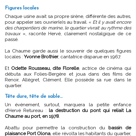
Figures locales
Chaque usine avait sa propre sirène, différente des autres,
pour appeler ses ouvrier(e)s au travail. «
Et il y avait encore
des charpentiers de marine, le quartier vivrait au rythme des
travaux
», raconte Hervé, clairement nostalgique de ce
passé.
La Chaume garde aussi le souvenir de quelques figures
locales :
Yvonne Brothier
, cantatrice disparue en 1967.
Et
Odette Rousseau, dite Florelle
, actrice de cinéma qui
débuta aux Folies-Bergère et joua dans des films de
Renoir, Allégret, Clément. Elle possède sa rue dans le
quartier.
Tête dure, tête de sable…
Un événement, surtout, marquera la petite enfance
d’Hervé Retureau :
la destruction du pont qui reliait La
Chaume au port, en 1978
.
Abattu pour permettre la construction du
bassin de
plaisance Port Olona
, elle révolta les habitants du quartier,