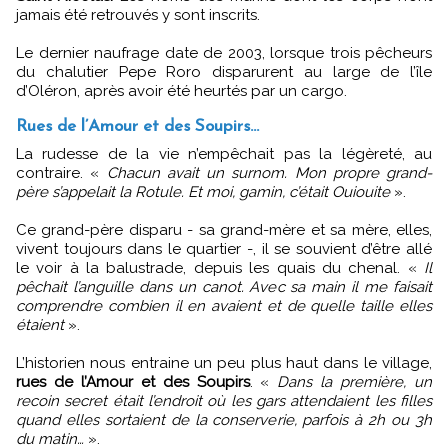
jamais été retrouvés y sont inscrits.
Le dernier naufrage date de 2003, lorsque trois pêcheurs
du chalutier Pepe Roro disparurent au large de l’île
d’Oléron, après avoir été heurtés par un cargo.
Rues de l’Amour et des Soupirs…
La rudesse de la vie n’empêchait pas la légèreté, au
contraire. «
Chacun avait un surnom. Mon propre grand-
père s’appelait la Rotule. Et moi, gamin, c’était Ouiouite
».
Ce grand-père disparu - sa grand-mère et sa mère, elles,
vivent toujours dans le quartier -, il se souvient d’être allé
le voir à la balustrade, depuis les quais du chenal. «
Il
pêchait l’anguille dans un canot. Avec sa main il me faisait
comprendre combien il en avaient et de quelle taille elles
étaient
».
L’historien nous entraine un peu plus haut dans le village,
rues de l’Amour et des Soupirs
. «
Dans la première, un
recoin secret était l’endroit où les gars attendaient les filles
quand elles sortaient de la conserverie, parfois à 2h ou 3h
du matin…
».