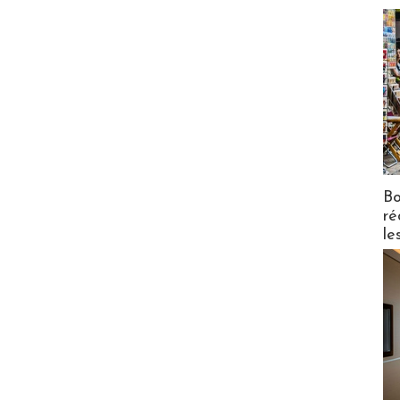
Bo
ré
le