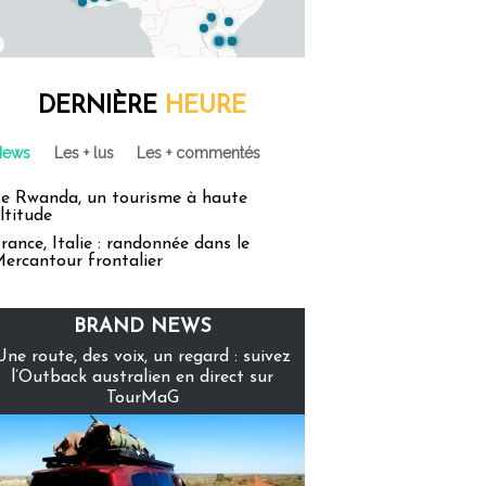
DERNIÈRE
HEURE
News
Les + lus
Les + commentés
e Rwanda, un tourisme à haute
ltitude
rance, Italie : randonnée dans le
ercantour frontalier
BRAND NEWS
Une route, des voix, un regard : suivez
l’Outback australien en direct sur
TourMaG