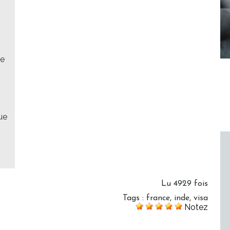
ée
que
Lu 4929 fois
Tags
:
france
,
inde
,
visa
Notez