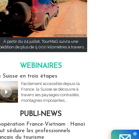
À partir du 24 juillet, TourMaG suivra une
pédition de plus de 5 000 kilomètres à travers...
WEBINAIRES
res
 Suisse en trois étapes
Facilement accessible depuis la
France, la Suisse se découvre à
travers ses paysages contrastés,
montagnes imposantes,...
PUBLI-NEWS
ews
opération France-Vietnam : Hanoï
ut séduire les professionnels
ançais du tourisme