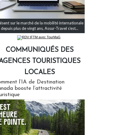
ésent sur le marché de la mobilité internationale
depuis plus de vingt ans, Assur-Travel s'est...
COMMUNIQUÉS DES
AGENCES TOURISTIQUES
LOCALES
qués des agences touristiques locales
mment l’IA de Destination
nada booste l’attractivité
uristique