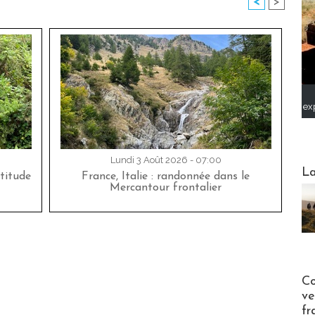
<
>
ex
Lundi 3 Août 2026 - 07:00
Webinai
La
titude
France, Italie : randonnée dans le
Mercantour frontalier
Publi-n
Co
ve
fr