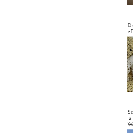
AirMa
Dr
e
Cruise
Sa
le
Wo