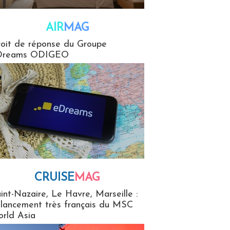
AIR
MAG
G
oit de réponse du Groupe
Dreams ODIGEO
CRUISE
MAG
MaG
int-Nazaire, Le Havre, Marseille :
 lancement très français du MSC
rld Asia