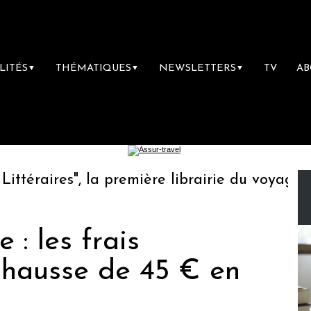
LITÉS
THÉMATIQUES
NEWSLETTERS
TV
A
▼
▼
▼
raires", la première librairie du voyage
Le
 : les frais
 hausse de 45 € en