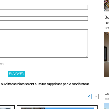
Bo
ré
le
res
x ou diffamatoires seront aussitôt supprimés par le modérateur.
Distribu
Le
<
>
Ed