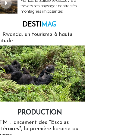
France, la Suisse se découvre à
travers ses paysages contrastés,
montagnes imposantes,...
DESTI
MAG
MAG
 Rwanda, un tourisme à haute
titude
PRODUCTION
ion
TM : lancement des "Escales
ttéraires", la première librairie du