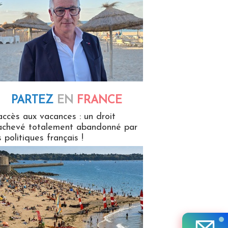
PARTEZ
EN
FRANCE
 en France
accès aux vacances : un droit
achevé totalement abandonné par
s politiques français !