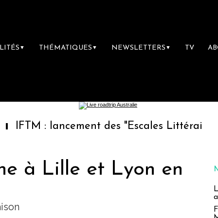
LITÉS
THÉMATIQUES
NEWSLETTERS
TV
A
▼
▼
▼
: lancement des "Escales Littéraires", la pre
che à Lille et Lyon en
L
a
aison
F
M