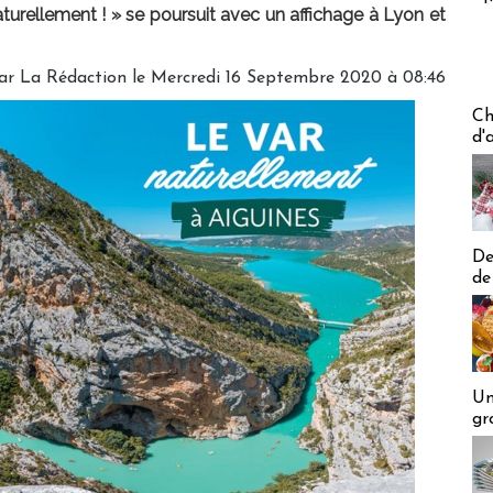
urellement ! » se poursuit avec un affichage à Lyon et
par
La Rédaction
le Mercredi 16 Septembre 2020 à 08:46
Les off
Ch
d'
De
de
Un
gr