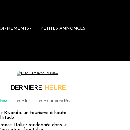
BONNEMENTS
PETITES ANNONCES
▼
mière librairie du voyage
Le groupe Sainte
DERNIÈRE
HEURE
News
Les + lus
Les + commentés
e Rwanda, un tourisme à haute
ltitude
rance, Italie : randonnée dans le
ercantour frontalier