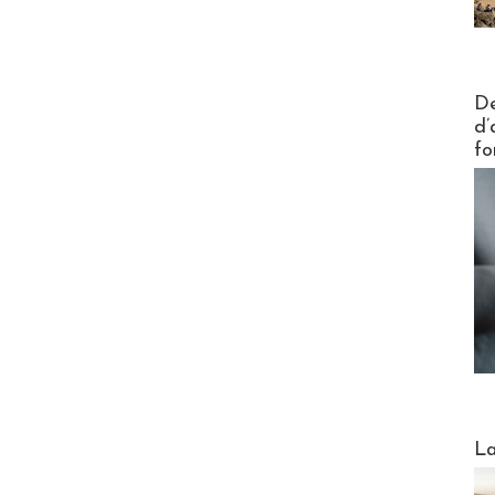
Actus V
De
d’
fo
Webinai
La