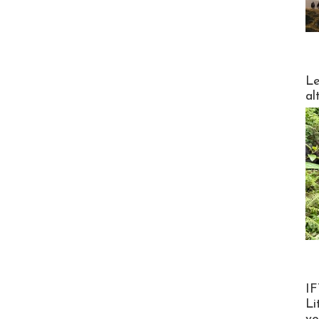
DESTI
Le
al
Product
IF
Li