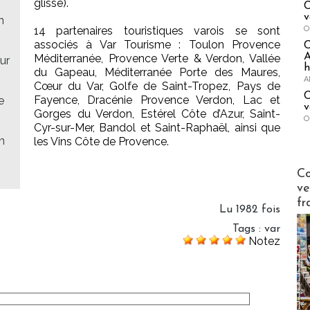
glisse).
C
v
n
O
14 partenaires touristiques varois se sont
associés à Var Tourisme : Toulon Provence
A
Méditerranée, Provence Verte & Verdon, Vallée
ur
h
du Gapeau, Méditerranée Porte des Maures,
A
Cœur du Var, Golfe de Saint-Tropez, Pays de
C
Fayence, Dracénie Provence Verdon, Lac et
e
v
Gorges du Verdon, Estérel Côte d’Azur, Saint-
O
Cyr-sur-Mer, Bandol et Saint-Raphaël, ainsi que
n
les Vins Côte de Provence.
Publi-n
Co
ve
fr
Lu 1982 fois
Tags
:
var
Notez