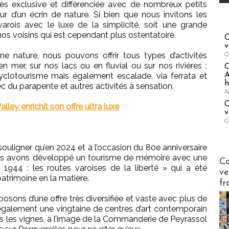
rès exclusive et différenciée avec de nombreux petits
r d’un écrin de nature. Si bien que nous invitons les
 varois avec le luxe de la simplicité, soit une grande
 nos voisins qui est cependant plus ostentatoire.
C
v
ine nature, nous pouvons offrir tous types d’activités
O
 en mer, sur nos lacs ou en fluvial ou sur nos rivières ;
cyclotourisme mais également escalade, via ferrata et
A
h
c du parapente et autres activités à sensation.
A
C
alley enrichit son offre ultra luxe
v
O
 souligner qu’en 2024 et à l’occasion du 80e anniversaire
s avons développé un tourisme de mémoire avec une
Publi-n
Co
 1944 : les routes varoises de la liberté » qui a été
ve
patrimoine en la matière.
fr
isposons d’une offre très diversifiée et vaste avec plus de
 également une vingtaine de centres d’art contemporain
s les vignes, à l’image de la Commanderie de Peyrassol