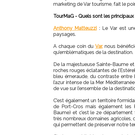
marketing de Var tourisme, fait le po
TourMaG - Quels sont les principaux 
Anthony Matteuzzi
:
Le Var est une
paysages.
A chaque coin du
Var,
nous bénéfici
qu’emblématiques de la destination.
De la majestueuse Sainte-Baume et s
roches rouges éclatantes de l’Estére
bleu émeraude, du contraste entre 
l’azur intense de la Mer Méditerranée 
de vue sur l’ensemble de la destinatio
C’est également un territoire formid
de Port-Cros mais également les P
Baume) et c’est le 2e département 
très nombreux domaines agricoles, d
qui permettent de préserver notre terr