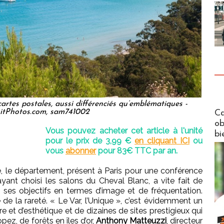
artes postales, aussi différenciés qu’emblématiques -
Futuros
itPhotos.com, sam741002
Ca
ob
Vous pouvez acheter cet article à l'unité
bi
pour le prix de 3,99 €
en cliquant ICI
ou
vous
abonner
pour 83€ TTC par an.
té, le département, présent à Paris pour une conférence
yant choisi les salons du Cheval Blanc, a vite fait de
t ses objectifs en termes d’image et de fréquentation.
 de la rareté. « Le Var, l’Unique », c’est évidemment un
 et d’esthétique et de dizaines de sites prestigieux qui
ez, de forêts en îles d’or,
Anthony Matteuzzi
, directeur