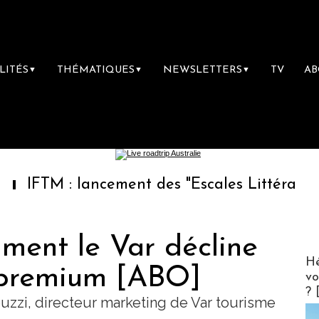
LITÉS
THÉMATIQUES
NEWSLETTERS
TV
A
▼
▼
▼
lancement des "Escales Littéraires", la premi
ment le Var décline
CLUB 
Hé
 premium [ABO]
vo
? 
uzzi, directeur marketing de Var tourisme