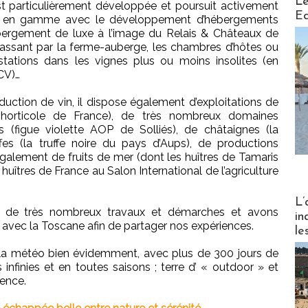
Le
est particulièrement développée et poursuit activement
Ed
 en gamme avec le développement d’hébergements
ébergement de luxe à l’image du Relais & Châteaux de
assant par la ferme-auberge, les chambres d’hôtes ou
stations dans les vignes plus ou moins insolites (en
CV)…
oduction de vin, il dispose également d’exploitations de
 horticole de France), de très nombreux domaines
s (figue violette AOP de Solliés), de châtaignes (la
ffes (la truffe noire du pays d’Aups), de productions
galement de fruits de mer (dont les huîtres de Tamaris
huîtres de France au Salon International de l’agriculture
Partez
L’
is de très nombreux travaux et démarches et avons
in
vec la Toscane afin de partager nos expériences.
le
t la météo bien évidemment, avec plus de 300 jours de
s infinies et en toutes saisons ; terre d’ « outdoor » et
lence.