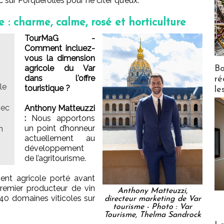
sur Porquerolles pour ne citer qu’eux.
e : charme, calme, rosé et horticulture
TourMaG -
Comment incluez-
vous la dimension
agricole du Var
Bo
dans l'offre
ré
le
touristique ?
le
vec
Anthony Matteuzzi
:
Nous apportons
un point d’honneur
n
actuellement au
développement
de l’agritourisme.
ment agricole porté avant
 premier producteur de vin
Anthony Matteuzzi,
0 domaines viticoles sur
directeur marketing de Var
tourisme - Photo : Var
Tourisme, Thelma Sandrock
Distribu