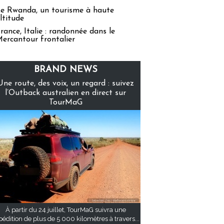
e Rwanda, un tourisme à haute
ltitude
rance, Italie : randonnée dans le
ercantour frontalier
BRAND NEWS
Une route, des voix, un regard : suivez
l’Outback australien en direct sur
TourMaG
À partir du 24 juillet, TourMaG suivra une
pédition de plus de 5 000 kilomètres à travers...