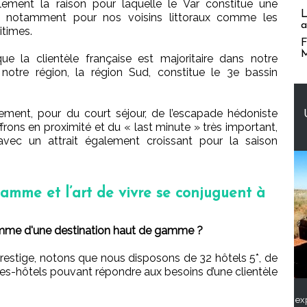
lement la raison pour laquelle le Var constitue une
L
té, notamment pour nos voisins littoraux comme les
a
times.
F
M
que la clientèle française est majoritaire dans notre
, notre région, la région Sud, constitue le 3e bassin
ement, pour du court séjour, de l’escapade hédoniste
rons en proximité et du « last minute » très important,
avec un attrait également croissant pour la saison
gamme et l’art de vivre se conjuguent à
omme d'une destination haut de gamme ?
restige, notons que nous disposons de 32 hôtels 5*, de
es-hôtels pouvant répondre aux besoins d’une clientèle
ex