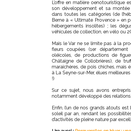
L’offre en matière oenotouristique 
son développement et sa montée
dans toutes les catégories (de l’h
Berne à « Ultimate Provence » en p
hébergements insolites) ; les dégu
véhicules de collection, en vélo ou 2
Mais le Var ne se limite pas à la pr
fleurs coupées (1er département
oléicoles, de productions de figue
Châtaigne de Collobrières), de tru
maraichères, de pois chiches, mais é
à La Seyne-sur-Mer, élues meilleures 
!)
Sur ce sujet, nous avons entrepr
notamment développé des relations a
Enfin, l’un de nos grands atouts es
soleil par an, rendant les possibilité
d’activités de pleine nature par excel