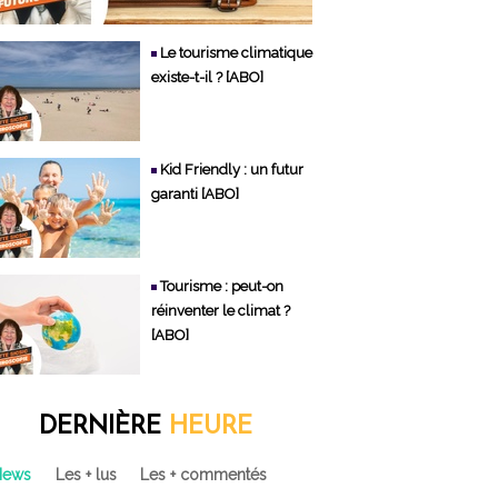
Le tourisme climatique
existe-t-il ? [ABO]
Kid Friendly : un futur
garanti [ABO]
Tourisme : peut-on
réinventer le climat ?
[ABO]
DERNIÈRE
HEURE
News
Les + lus
Les + commentés