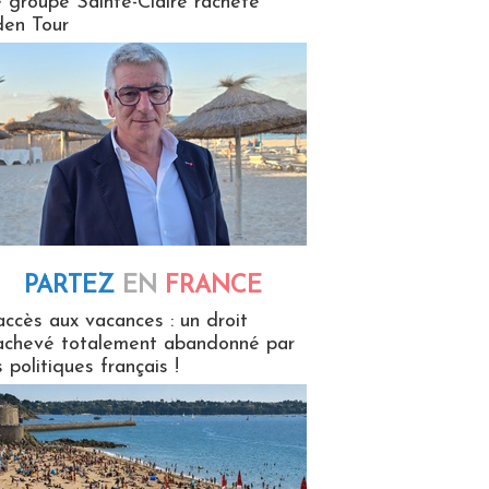
 groupe Sainte-Claire rachète
en Tour
PARTEZ
EN
FRANCE
 en France
accès aux vacances : un droit
achevé totalement abandonné par
s politiques français !