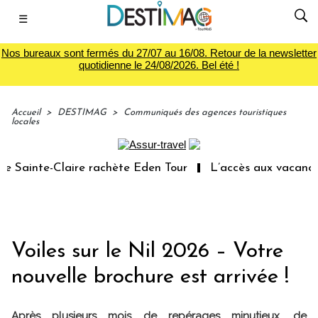
☰
Nos bureaux sont fermés du 27/07 au 16/08. Retour de la newsletter
quotidienne le 24/08/2026. Bel été !
Accueil
>
DESTIMAG
>
Communiqués des agences touristiques
locales
ainte-Claire rachète Eden Tour
L’accès aux vacances : u
Voiles sur le Nil 2026 – Votre
nouvelle brochure est arrivée !
Après plusieurs mois de repérages minutieux, de