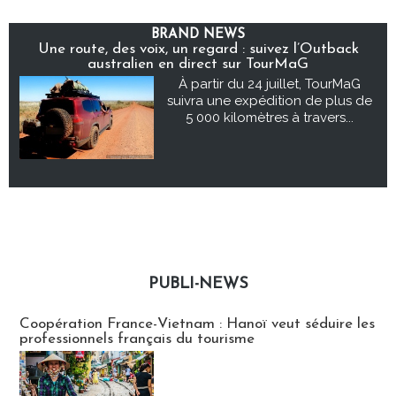
BRAND NEWS
Une route, des voix, un regard : suivez l’Outback
australien en direct sur TourMaG
À partir du 24 juillet, TourMaG
suivra une expédition de plus de
5 000 kilomètres à travers...
PUBLI-NEWS
Publi-news
Coopération France-Vietnam : Hanoï veut séduire les
professionnels français du tourisme