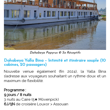
Dahabeya Papyrus © So Réceptifs
Dahabeya Yalla Bina – Intimité et itinéraire souple (10
cabines, 20 passagers)
Nouvelle venue également (fin 2024), la Yalla Bina
s’adresse aux voyageurs souhaitant un rythme doux et un
maximum de flexibilité.
Programme :
9 jours / 8 nuits
3 nuits au Caire (5★ Mövenpick)
6J/5N
de croisière Louxor > Assouan