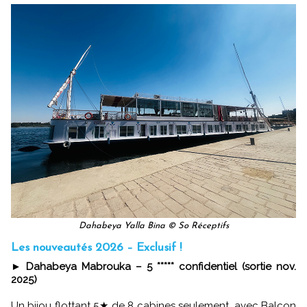
Dahabeya Yalla Bina © So Réceptifs
Les nouveautés 2026 – Exclusif !
►
Dahabeya Mabrouka – 5 ***** confidentiel (sortie nov.
2025)
Un bijou flottant 5★ de 8 cabines seulement, avec Balcon