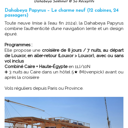
Dahabeya Sekhmet © So Réceptifs
Dahabeya Papyrus – Le charme neuf (12 cabines, 24
passagers)
Toute neuve (mise à l’eau fin 2024), la Dahabeya Papyrus
combine l’authenticité d’une navigation lente et un design
épuré.
Programmes :
Elle propose une
croisière de 8 jours / 7 nuits, au départ
de Louxor, en aller-retour (Louxor > Louxor), avec ou sans
vol inclus
Combiné Caire + Haute-Égypte
en 11J/10N
➕ 3 nuits au Caire dans un hôtel 5★ (Mövenpick) avant ou
après la croisière
Vols réguliers depuis Paris ou Province.