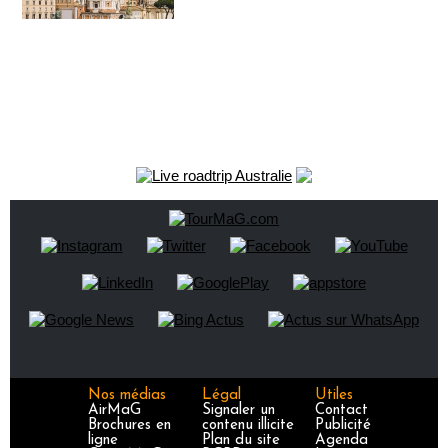
Nos médias
Légal
Utiles
AirMaG
Signaler un
Contact
Brochures en
contenu illicite
Publicité
ligne
Plan du site
Agenda