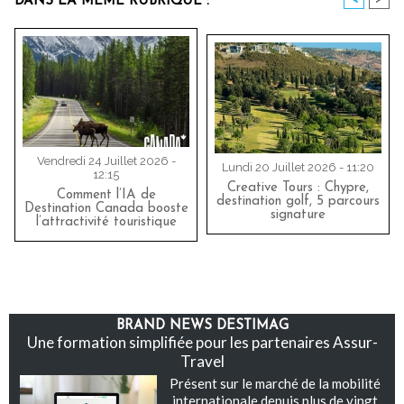
DANS LA MÊME RUBRIQUE :
Vendredi 24 Juillet 2026 -
Lundi 20 Juillet 2026 - 11:20
12:15
Creative Tours : Chypre,
Comment l’IA de
destination golf, 5 parcours
Destination Canada booste
signature
l’attractivité touristique
BRAND NEWS DESTIMAG
Une formation simplifiée pour les partenaires Assur-
Travel
Présent sur le marché de la mobilité
internationale depuis plus de vingt