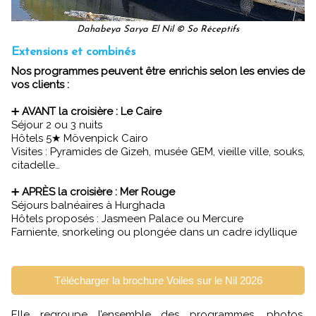
Dahabeya Sarya El Nil © So Réceptifs
Extensions et combinés
Nos programmes peuvent être enrichis selon les envies de
vos clients :
➕
AVANT la croisière : Le Caire
Séjour 2 ou 3 nuits
Hôtels 5★ Mövenpick Cairo
Visites : Pyramides de Gizeh, musée GEM, vieille ville, souks,
citadelle…
➕
APRÈS la croisière : Mer Rouge
Séjours balnéaires à Hurghada
Hôtels proposés : Jasmeen Palace ou Mercure
Farniente, snorkeling ou plongée dans un cadre idyllique
Télécharger la brochure Voiles sur le Nil 2026
Elle regroupe l’ensemble des programmes, photos,