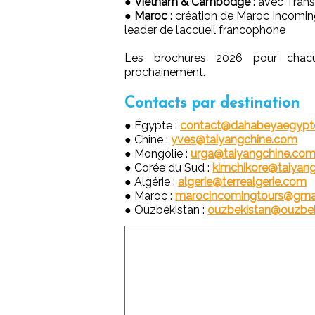
●
Vietnam & Cambodge :
avec Transt
●
Maroc :
création de Maroc Incoming
leader de l’accueil francophone
Les brochures 2026 pour chacun
prochainement.
Contacts par destination
● Égypte :
contact@dahabeyaegypt
● Chine :
yves@taiyangchine.com
● Mongolie :
urga@taiyangchine.co
● Corée du Sud :
kimchikore@taiyan
● Algérie :
algerie@terrealgerie.com
● Maroc :
marocincomingtours@gma
● Ouzbékistan :
ouzbekistan@ouzbe