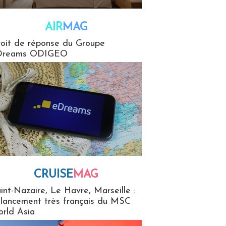
AIR
MAG
G
oit de réponse du Groupe
Dreams ODIGEO
CRUISE
MAG
MaG
int-Nazaire, Le Havre, Marseille :
 lancement très français du MSC
rld Asia