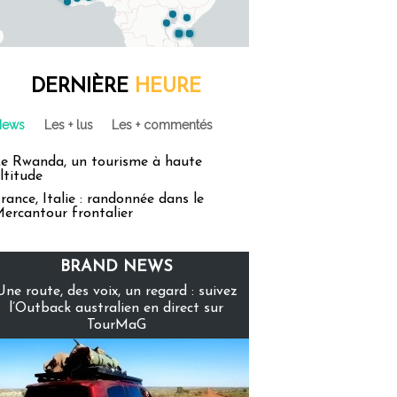
DERNIÈRE
HEURE
News
Les + lus
Les + commentés
e Rwanda, un tourisme à haute
ltitude
rance, Italie : randonnée dans le
ercantour frontalier
BRAND NEWS
Une route, des voix, un regard : suivez
l’Outback australien en direct sur
TourMaG