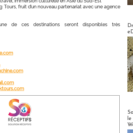
ravel, immersion culturelle en Asie du Sud-Est
 Tours, fruit d’un nouveau partenariat avec une agence
AirMa
e de ces destinations seront disponibles très
Dr
e
e.com
m
gchine.com
il.com
ktours.com
Cruise
Sa
le
Wo