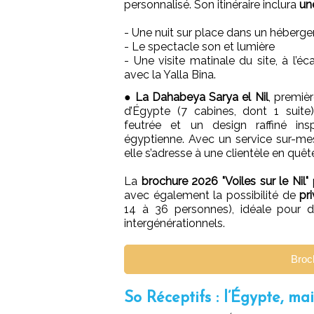
personnalisé. Son itinéraire inclura
un
- Une nuit sur place dans un héberg
- Le spectacle son et lumière
- Une visite matinale du site, à l
avec la Yalla Bina.
●
La Dahabeya Sarya el Nil
, premiè
d’Égypte (7 cabines, dont 1 suite)
feutrée et un design raffiné inspi
égyptienne. Avec un service sur-mes
elle s’adresse à une clientèle en quê
La
brochure 2026 "Voiles sur le Nil"
avec également la possibilité de
pr
14 à 36 personnes), idéale pour 
intergénérationnels.
Broch
So Réceptifs : l’Égypte, ma