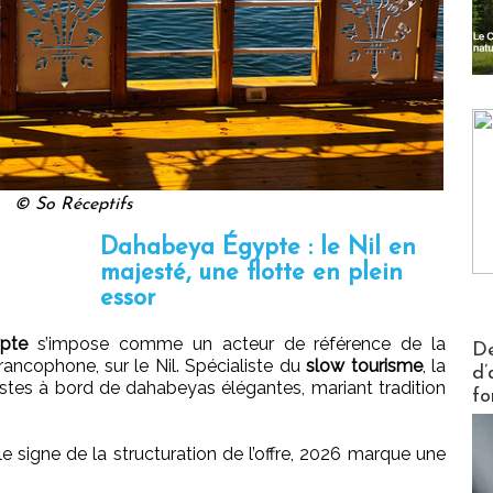
© So Réceptifs
Dahabeya Égypte : le Nil en
majesté, une flotte en plein
essor
pte
s’impose comme un acteur de référence de la
Actus V
De
rancophone, sur le Nil. Spécialiste du
slow tourisme
, la
d’
tes à bord de dahabeyas élégantes, mariant tradition
fo
 signe de la structuration de l’offre, 2026 marque une