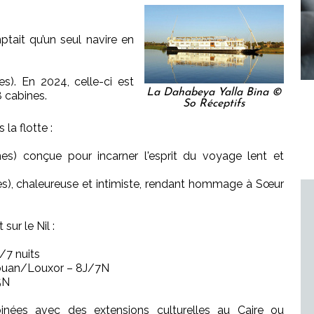
ait qu’un seul navire en
s). En 2024, celle-ci est
La Dahabeya Yalla Bina ©
 cabines.
So Réceptifs
la flotte :
es) conçue pour incarner l'esprit du voyage lent et
s), chaleureuse et intimiste, rendant hommage à Sœur
sur le Nil :
/7 nuits
ouan/Louxor – 8J/7N
5N
inées avec des extensions culturelles au Caire ou