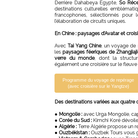
Derrière Dahabeya Égypte,
So Réce
destinations culturelles emblémat
francophones, sélectionnés pour l
l’élaboration de circuits uniques.
En Chine : paysages d’Avatar et crois
Avec
Tai Yang Chine
, un voyage de 
les
paysages féeriques de Zhangjiaji
verre du monde
, dont la structu
également une croisière sur le fleuve
Programme du voyage de repérage
(avec croisière sur le Yangtze)
Des destinations variées aux quatre
●
Mongolie :
avec Urga Mongolie, cap 
●
Corée du Sud :
Kimchi Koré dévoile 
●
Algérie :
Terre Algérie propose un r
●
Ouzbékistan :
Ouzbek Tours vous gu