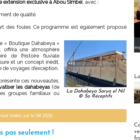
e extension exclusive à Abou Simbe
l, avec :
ement de qualité
’écart des foules Ce programme est également proposé
re « Boutique Dahabeya »
ex
, offrira une atmosphère
ré de l’histoire fluviale
ure et un concept inédit,
te de voyages d’exception.
Webinai
La
présente ces nouveautés,
ivatiser les dahabeyas
(de
La Dahabeya Sarya el Nil
des groupes familiaux ou
© So Réceptifs
ure Voiles sur le Nil 2026
Publi-n
Co
ve
is pas seulement !
fr