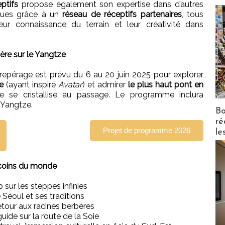
ptifs
propose également son expertise dans d’autres
iques grâce à un
réseau de réceptifs partenaires
, tous
eur connaissance du terrain et leur créativité dans
ière sur le Yangtze
repérage est prévu du 6 au 20 juin 2025 pour explorer
e
(ayant inspiré
Avatar
) et admirer
le plus haut pont en
re se cristallise au passage. Le programme inclura
 Yangtze.
Bo
ré
Projet de programme 2026
le
 coins du monde
sur les steppes infinies
Séoul et ses traditions
etour aux racines berbères
ide sur la route de la Soie