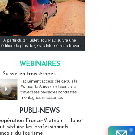
À partir du 24 juillet, TourMaG suivra une
pédition de plus de 5 000 kilomètres à travers...
WEBINAIRES
res
 Suisse en trois étapes
Facilement accessible depuis la
France, la Suisse se découvre à
travers ses paysages contrastés,
montagnes imposantes,...
PUBLI-NEWS
ews
opération France-Vietnam : Hanoï
ut séduire les professionnels
ançais du tourisme