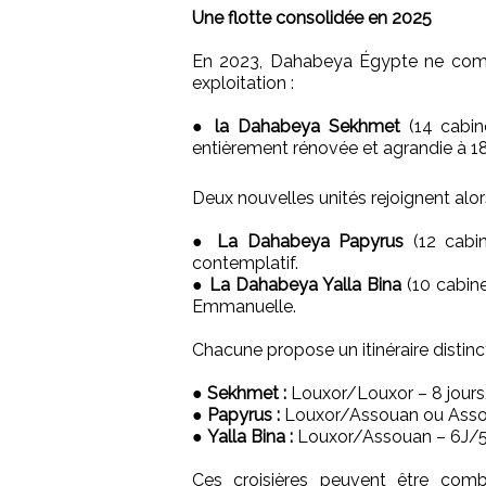
Une flotte consolidée en 2025
En 2023, Dahabeya Égypte ne compt
exploitation :
●
la Dahabeya Sekhmet
(14 cabine
entièrement rénovée et agrandie à 18
Deux nouvelles unités rejoignent alors 
●
La Dahabeya Papyrus
(12 cabin
contemplatif.
●
La Dahabeya Yalla Bina
(10 cabine
Emmanuelle.
Chacune propose un itinéraire distinct 
●
Sekhmet :
Louxor/Louxor – 8 jours
●
Papyrus :
Louxor/Assouan ou Ass
●
Yalla Bina :
Louxor/Assouan – 6J/
Ces croisières peuvent être comb