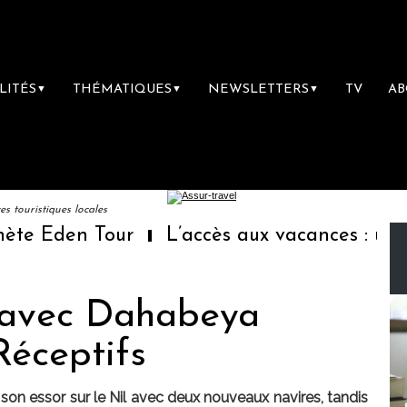
LITÉS
THÉMATIQUES
NEWSLETTERS
TV
A
▼
▼
▼
 touristiques locales
 Eden Tour
L’accès aux vacances : un droi
 avec Dahabeya
Réceptifs
on essor sur le Nil avec deux nouveaux navires, tandis