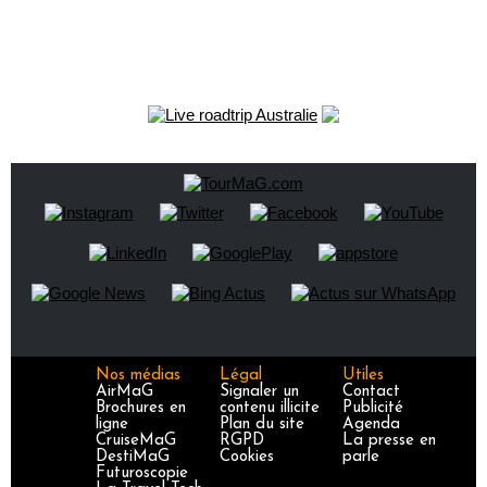
Nos médias
Légal
Utiles
AirMaG
Signaler un
Contact
Brochures en
contenu illicite
Publicité
ligne
Plan du site
Agenda
CruiseMaG
RGPD
La presse en
DestiMaG
Cookies
parle
Futuroscopie