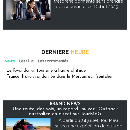
trésorerie dormante sans prendre
de risques inutiles. Début 2025,...
DERNIÈRE
HEURE
News
Les + lus
Les + commentés
Le Rwanda, un tourisme à haute altitude
France, Italie : randonnée dans le Mercantour frontalier
BRAND NEWS
Une route, des voix, un regard : suivez l’Outback
australien en direct sur TourMaG
À partir du 24 juillet, TourMaG
suivra une expédition de plus de