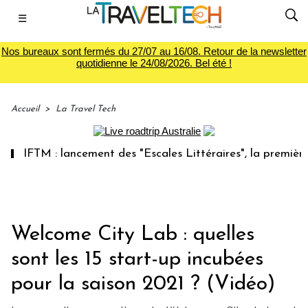
☰
Nos bureaux sont fermés du 27/07 au 16/08. Retour de la newsletter
quotidienne le 24/08/2026. Bel été !
Accueil
>
La Travel Tech
TM : lancement des "Escales Littéraires", la première libra
Welcome City Lab : quelles
sont les 15 start-up incubées
pour la saison 2021 ? (Vidéo)