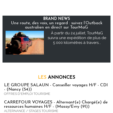
BRAND NEWS
Une route, des voix, un regard : suivez l’Outback
australien en direct sur TourMaG
À partir du 24 juillet, TourMaG
suivra une expédition de plus de
5 000 kilomètres à travers...
LES
ANNONCES
LE GROUPE SALAUN - Conseiller voyages H/F - CDI
- (Nancy (54))
OFFRES D'EMPLOI TOURISME
CARREFOUR VOYAGES - Alternant(e) Chargé(e) de
ressources humaines H/F - (Massy/Evry (91))
ALTERNANCE / STAGES TOURISME