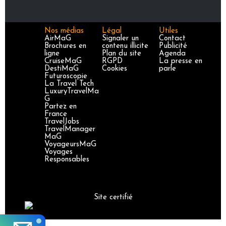
Nos médias
Légal
Utiles
AirMaG
Signaler un
Contact
Brochures en
contenu illicite
Publicité
ligne
Plan du site
Agenda
CruiseMaG
RGPD
La presse en
DestiMaG
Cookies
parle
Futuroscopie
La Travel Tech
LuxuryTravelMa
G
Partez en
France
TravelJobs
TravelManager
MaG
VoyageursMaG
Voyages
Responsables
Site certifié