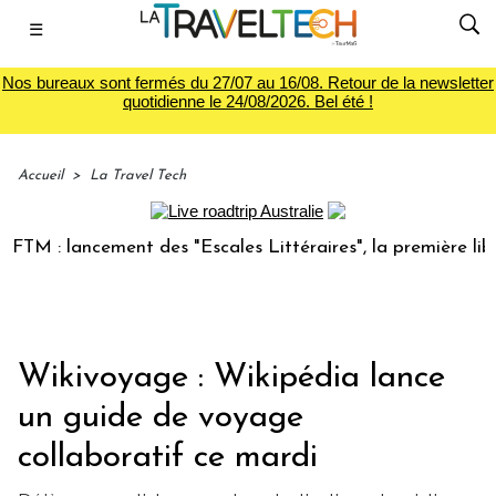
☰
Nos bureaux sont fermés du 27/07 au 16/08. Retour de la newsletter
quotidienne le 24/08/2026. Bel été !
Accueil
>
La Travel Tech
 : lancement des "Escales Littéraires", la première librairi
Wikivoyage : Wikipédia lance
un guide de voyage
collaboratif ce mardi