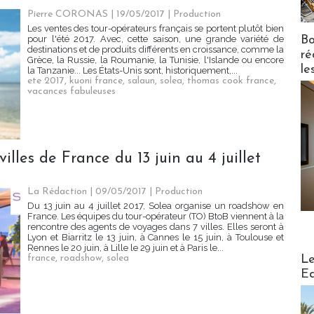
Pierre CORONAS | 19/05/2017
|
Production
Les ventes des tour-opérateurs français se portent plutôt bien
Bo
pour l'été 2017. Avec, cette saison, une grande variété de
destinations et de produits différents en croissance, comme la
ré
Grèce, la Russie, la Roumanie, la Tunisie, l'Islande ou encore
le
la Tanzanie... Les États-Unis sont, historiquement,...
ete 2017
,
kuoni france
,
salaun
,
solea
,
thomas cook france
,
vacances fabuleuses
lles de France du 13 juin au 4 juillet
La Rédaction
| 09/05/2017
|
Production
Du 13 juin au 4 juillet 2017, Solea organise un roadshow en
France. Les équipes du tour-opérateur (TO) BtoB viennent à la
rencontre des agents de voyages dans 7 villes. Elles seront à
Lyon et Biarritz le 13 juin, à Cannes le 15 juin, à Toulouse et
Rennes le 20 juin, à Lille le 29 juin et à Paris le...
Distribu
Le
france
,
roadshow
,
solea
Ed