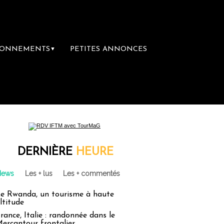
BONNEMENTS
PETITES ANNONCES
▼
DERNIÈRE
HEURE
News
Les + lus
Les + commentés
e Rwanda, un tourisme à haute
ltitude
rance, Italie : randonnée dans le
ercantour frontalier