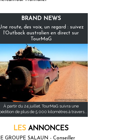
BRAND NEWS
Une route, des voix, un regard : suivez
l’Outback australien en direct sur
TourMaG
À partir du 24 juillet, TourMaG suivra une
pédition de plus de 5 000 kilomètres à travers...
LES
ANNONCES
E GROUPE SALAUN - Conseiller