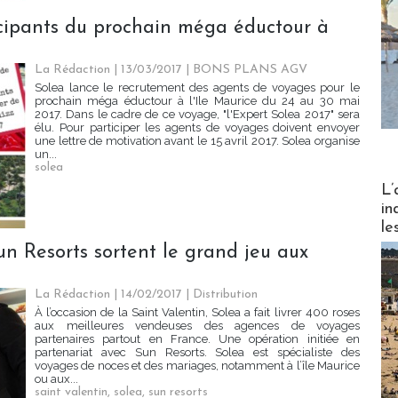
icipants du prochain méga éductour à
La Rédaction
| 13/03/2017
|
BONS PLANS AGV
Solea lance le recrutement des agents de voyages pour le
prochain méga éductour à l'Ile Maurice du 24 au 30 mai
2017. Dans le cadre de ce voyage, "l'Expert Solea 2017" sera
élu. Pour participer les agents de voyages doivent envoyer
une lettre de motivation avant le 15 avril 2017. Solea organise
un...
solea
Partez
L’
in
le
un Resorts sortent le grand jeu aux
La Rédaction
| 14/02/2017
|
Distribution
À l’occasion de la Saint Valentin, Solea a fait livrer 400 roses
aux meilleures vendeuses des agences de voyages
partenaires partout en France. Une opération initiée en
partenariat avec Sun Resorts. Solea est spécialiste des
voyages de noces et des mariages, notamment à l’île Maurice
ou aux...
saint valentin
,
solea
,
sun resorts