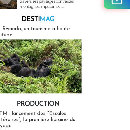
travers ses paysages contrastés,
montagnes imposantes,...
DESTI
MAG
MAG
 Rwanda, un tourisme à haute
titude
PRODUCTION
ion
TM : lancement des "Escales
ttéraires", la première librairie du
oyage