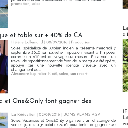
promotion
,
solea
DESTI
Le
al
que et table sur + 40% de CA
Hélène Lallemand | 08/09/2016
|
Production
Solea, spécialiste de l’Océan indien, a présenté mercredi 7
septembre 2016 sa nouvelle impulsion, visant à l’imposer
comme un référent du voyage sur-mesure. En amont, un
travail de repositionnement de fond de la marque a été opéré,
appuyé par une nouvelle identité visuelle avec un
changement de...
Alexandre Espitalier-Noël
,
solea
,
sun resort
ea et One&Only font gagner des
Product
IF
La Rédaction
| 02/09/2016
|
BONS PLANS AGV
Li
Solea Vacances et One&Only organisent un challenge de
v
ventes, jusqu'au 31 octobre 2016, pour tenter de gagner 100