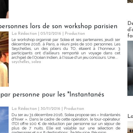
Actus V
De
personnes lors de son workshop parisien
d’
La Rédaction
| 05/12/2016
|
Production
fo
Le workshop organisé par Solea et ses partenaires, jeudi 1er
décembre 2016, à Paris, a réuni près de 100 personnes. Les
Seychelles, un des piliers du TO, étaient à l'honneur. 3
participants ont d'ailleurs remporté un voyage dans cet
archipel de l’Océan Indien, à l'issue d'un jeu concours. Une...
seychelles
,
solea
 par personne pour les "Instantanés
La Rédaction
| 30/11/2016
|
Production
Webinai
Du 1er au 31 décembre 2016, Solea propose ses « Instantanés
La
d'hiver ». Dans le cadre de cette opération, le tour-opérateur
(TO) offre 100 € de réduction par personne sur un séjour de
plus de 7 nuits. Elle est valable sur une sélection de
partenaires et sur 8 destinations : Île Maurice, Réunion,...