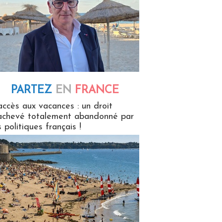
PARTEZ
EN
FRANCE
 en France
accès aux vacances : un droit
achevé totalement abandonné par
s politiques français !