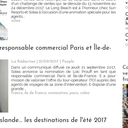
v
d'un challenge de ventes qui se déroule du 13 novembre au
O
24 décembre 2017. Le Long Beach est à l’honneur chez Sun
Resorts et Solea à l’occasion d’une animation spéciale pour les
agents...
A
solea
h
A
C
v
O
responsable commercial Paris et Île-de-
La Rédaction
| 21/09/2017
|
People
Publi-n
Co
Dans un communiqué diffusé ce jeudi 21 septembre 2017,
Solea annonce la nomination de Loïc Prouff en tant que
ve
responsable commercial Paris et Île-de-France. Il a pour
fr
mission de valoriser l'offre du tour-opérateur (TO) auprès des
agents de voyages de sa zone d'intervention. Il dispose d'une
grande...
france
,
ile de france
,
nomination
,
paris
,
solea
slande... les destinations de l'été 2017