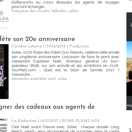
d’afterworks au cours desquels les agents de voyages
pourront échanger...
française des circuits
,
héliades
,
solea
 fête son 20e anniversaire
Caroline Lelievre
| 17/04/2018
|
Production
Solea, 100% filiale des hôtels Sun Resorts, célèbre cette année
son vingtième anniversaire. L’occasion de faire le point avec
Alexandre Espitalier Noel, directeur général du tour-
opérateur BtoB, sur son activité et ses ambitions en 2018.
TourMaG.com - Quel est le bilan de l’année 2017 ?
Alexandre...
alexandre espitalier noel
,
solea
ex
agner des cadeaux aux agents de
La Rédaction
| 14/11/2017
|
BONS PLANS AGV
C’est Noël avant l’heure avec Solea : chaque dossier Long
L
Beach vendu sera récompensé de surprises dans le cadre