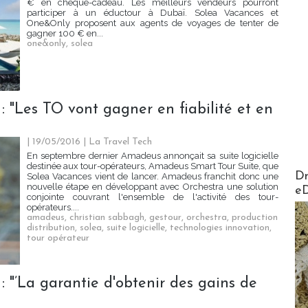
€ en chèque-cadeau. Les meilleurs vendeurs pourront
participer à un éductour à Dubaï. Solea Vacances et
One&Only proposent aux agents de voyages de tenter de
gagner 100 € en...
one&only
,
solea
 "Les TO vont gagner en fiabilité et en
| 19/05/2016
|
La Travel Tech
En septembre dernier Amadeus annonçait sa suite logicielle
destinée aux tour-opérateurs, Amadeus Smart Tour Suite, que
AirMa
Dr
Solea Vacances vient de lancer. Amadeus franchit donc une
nouvelle étape en développant avec Orchestra une solution
e
conjointe couvrant l'ensemble de l'activité des tour-
opérateurs....
amadeus
,
christian sabbagh
,
gestour
,
orchestra
,
production
distribution
,
solea
,
suite logicielle
,
technologies innovation
,
tour opérateur
 "’La garantie d'obtenir des gains de