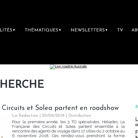
LITÉS
THÉMATIQUES
NEWSLETTERS
TV
A
▼
▼
▼
CHERCHE
 Circuits et Solea partent en roadshow
La Rédaction
| 20/06/2018
|
Distribution
L
Pour la première année, les 3 TO spécialistes, Héliades, La
a
Française des Circuits et Solea partent ensemble à la
rencontre des agents de voyage dans 17 villes du 2 octobre au
F
6 novembre 2018. Ces rendez-vous prendront la forme
M