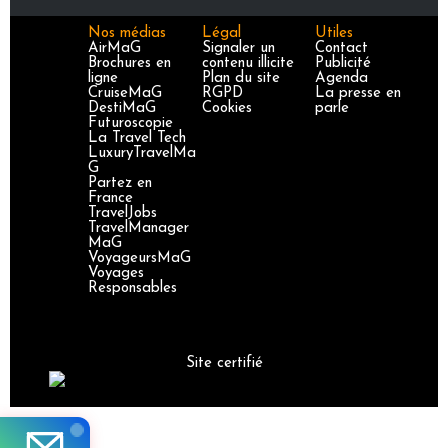
Nos médias
Légal
Utiles
AirMaG
Signaler un
Contact
Brochures en
contenu illicite
Publicité
ligne
Plan du site
Agenda
CruiseMaG
RGPD
La presse en
DestiMaG
Cookies
parle
Futuroscopie
La Travel Tech
LuxuryTravelMa
G
Partez en
France
TravelJobs
TravelManager
MaG
VoyageursMaG
Voyages
Responsables
Site certifié