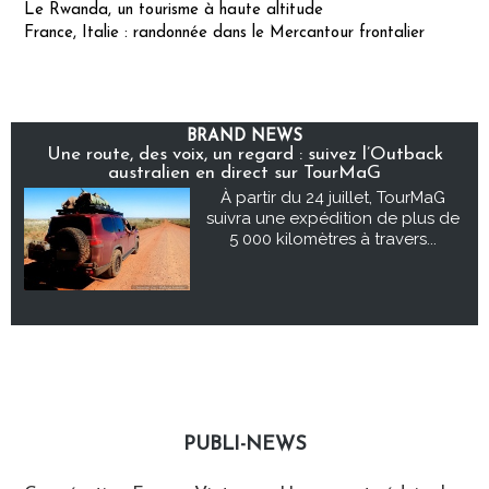
Le Rwanda, un tourisme à haute altitude
France, Italie : randonnée dans le Mercantour frontalier
BRAND NEWS
Une route, des voix, un regard : suivez l’Outback
australien en direct sur TourMaG
À partir du 24 juillet, TourMaG
suivra une expédition de plus de
5 000 kilomètres à travers...
PUBLI-NEWS
Publi-news