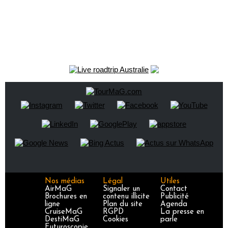
Nos médias
Légal
Utiles
AirMaG
Signaler un
Contact
Brochures en
contenu illicite
Publicité
ligne
Plan du site
Agenda
CruiseMaG
RGPD
La presse en
DestiMaG
Cookies
parle
Futuroscopie