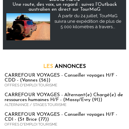
Une route, des voix, un regard : suivez l’Outback
australien en direct sur TourMaG
À partir du 24 juillet, TourMaG
suivra une expédition de plus de
5 000 kilomètres à travers...
LES
ANNONCES
CARREFOUR VOYAGES - Conseiller voyages H/F -
CDD - (Vannes (56))
OFFRES D'EMPLOI TOURISME
CARREFOUR VOYAGES - Alternant(e) Chargé(e) de
ressources humaines H/F - (Massy/Evry (91))
ALTERNANCE / STAGES TOURISME
CARREFOUR VOYAGES - Conseiller voyages H/F -
CDI - (St Brice (77))
OFFRES D'EMPLOI TOURISME