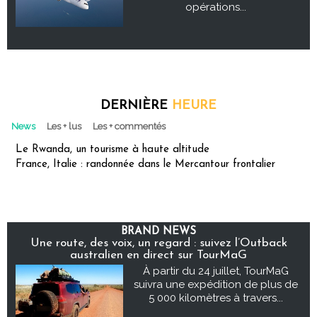
opérations...
DERNIÈRE
HEURE
News
Les + lus
Les + commentés
Le Rwanda, un tourisme à haute altitude
France, Italie : randonnée dans le Mercantour frontalier
BRAND NEWS
Une route, des voix, un regard : suivez l’Outback
australien en direct sur TourMaG
À partir du 24 juillet, TourMaG
suivra une expédition de plus de
5 000 kilomètres à travers...