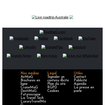
Nos médias
Légal
Utiles
AirMaG
Signaler un
Contact
Brochures en
contenu illicite
Publicité
ligne
Plan du site
Agenda
CruiseMaG
RGPD
La presse en
DestiMaG
Cookies
parle
Futuroscopie
La Travel Tech
LuxuryTravelMa