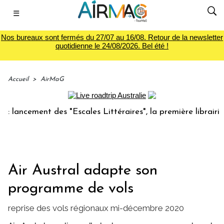
☰
Nos bureaux sont fermés du 27/07 au 16/08. Retour de la newsletter
quotidienne le 24/08/2026. Bel été !
Accueil
>
AirMaG
cement des "Escales Littéraires", la première librairie du v
Air Austral adapte son
programme de vols
reprise des vols régionaux mi-décembre 2020