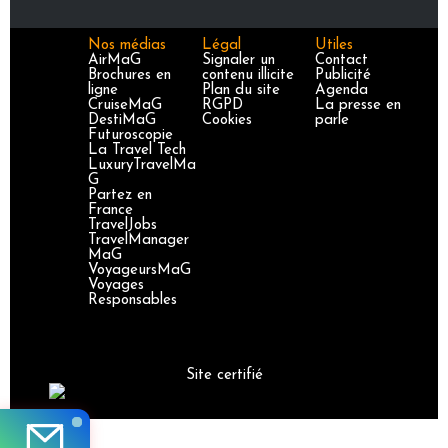
Nos médias
Légal
Utiles
AirMaG
Signaler un
Contact
Brochures en
contenu illicite
Publicité
ligne
Plan du site
Agenda
CruiseMaG
RGPD
La presse en
DestiMaG
Cookies
parle
Futuroscopie
La Travel Tech
LuxuryTravelMa
G
Partez en
France
TravelJobs
TravelManager
MaG
VoyageursMaG
Voyages
Responsables
Site certifié