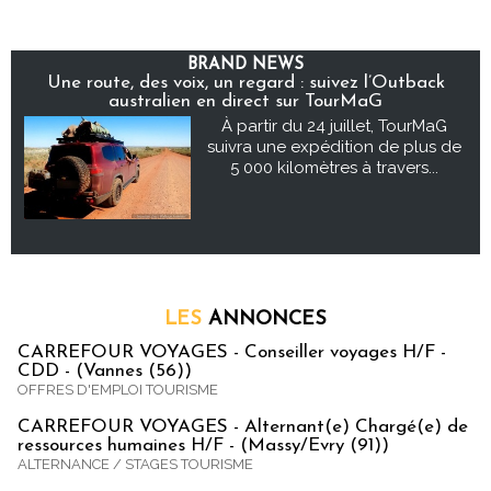
BRAND NEWS
Une route, des voix, un regard : suivez l’Outback
australien en direct sur TourMaG
À partir du 24 juillet, TourMaG
suivra une expédition de plus de
5 000 kilomètres à travers...
LES
ANNONCES
CARREFOUR VOYAGES - Conseiller voyages H/F -
CDD - (Vannes (56))
OFFRES D'EMPLOI TOURISME
CARREFOUR VOYAGES - Alternant(e) Chargé(e) de
ressources humaines H/F - (Massy/Evry (91))
ALTERNANCE / STAGES TOURISME