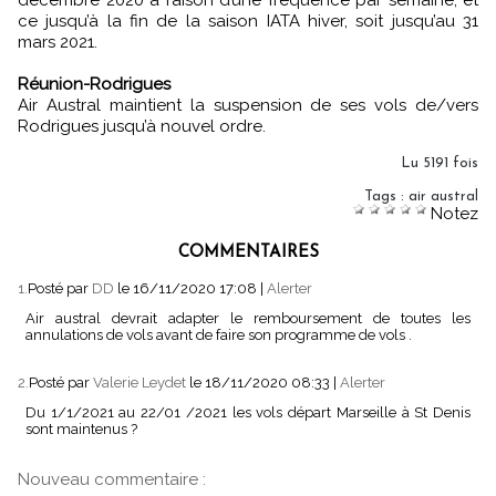
décembre 2020 à raison d’une fréquence par semaine, et
ce jusqu’à la fin de la saison IATA hiver, soit jusqu’au 31
mars 2021.
Réunion-Rodrigues
Air Austral maintient la suspension de ses vols de/vers
Rodrigues jusqu’à nouvel ordre.
Lu 5191 fois
Tags
:
air austral
Notez
COMMENTAIRES
1.
Posté par
DD
le 16/11/2020 17:08
|
Alerter
Air austral devrait adapter le remboursement de toutes les
annulations de vols avant de faire son programme de vols .
2.
Posté par
Valerie Leydet
le 18/11/2020 08:33
|
Alerter
Du 1/1/2021 au 22/01 /2021 les vols départ Marseille à St Denis
sont maintenus ?
Nouveau commentaire :