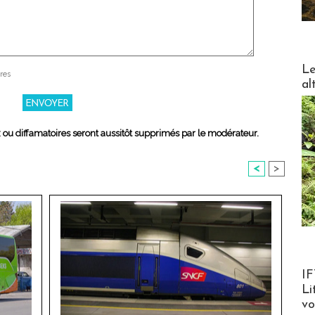
DESTI
Le
res
al
x ou diffamatoires seront aussitôt supprimés par le modérateur.
<
>
Product
IF
Li
v