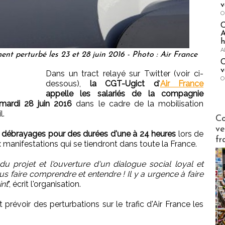
v
O
A
h
A
ment perturbé les 23 et 28 juin 2016 - Photo : Air France
C
v
Dans un tract relayé sur Twitter (voir ci-
O
dessous),
la CGT-Ugict d
'
Air France
appelle les salariés de la compagnie
 mardi 28 juin 2016
dans le cadre de la mobilisation
l.
Publi-n
Co
ve
s
débrayages pour des durées d'une à 24 heures
lors de
fr
 manifestations qui se tiendront dans toute la France.
 du projet et l'ouverture d'un dialogue social loyal et
us faire comprendre et entendre ! Il y a urgence à faire
int
", écrit l'organisation.
 prévoir des perturbations sur le trafic d'Air France les