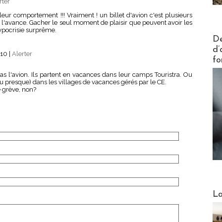
rter
eur comportement !!! Vraiment ! un billet d'avion c'est plusieurs
 l'avance. Gacher le seul moment de plaisir que peuvent avoir les
hypocrisie surprême.
Actus V
De
d’
:10
|
Alerter
fo
as l'avion. Ils partent en vacances dans leur camps Touristra. Ou
(ou presque) dans les villages de vacances gérés par le CE.
e grève, non?
Webinai
La