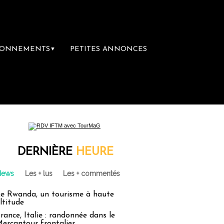
BONNEMENTS
PETITES ANNONCES
▼
DERNIÈRE
HEURE
News
Les + lus
Les + commentés
e Rwanda, un tourisme à haute
ltitude
rance, Italie : randonnée dans le
ercantour frontalier