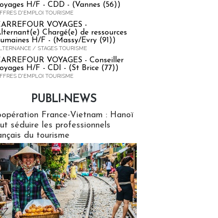
oyages H/F - CDD - (Vannes (56))
FFRES D'EMPLOI TOURISME
CARREFOUR VOYAGES -
lternant(e) Chargé(e) de ressources
umaines H/F - (Massy/Evry (91))
LTERNANCE / STAGES TOURISME
ARREFOUR VOYAGES - Conseiller
oyages H/F - CDI - (St Brice (77))
FFRES D'EMPLOI TOURISME
PUBLI-NEWS
ews
opération France-Vietnam : Hanoï
ut séduire les professionnels
ançais du tourisme