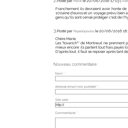
2.
Posté par
le 20/06/2016 17:03
|
Ale
Marie
Franchement ils devraient avoir honte de l
100aine d'euros et un voyage prévu bien à
gens qu'ils sont censé protéger c'est de l'
3.
Posté par
le 20/06/2016 18
Papadopoulos
Chère Marie,
Les "tovarich"* de Montreuil ne prennent p
mieux encore: ils partent tout frais payés 
D'après tout, il faut se reposer après tant d
Nouveau commentaire :
Nom * :
Adresse email (non publiée) * :
Site web :
Commentaire * :