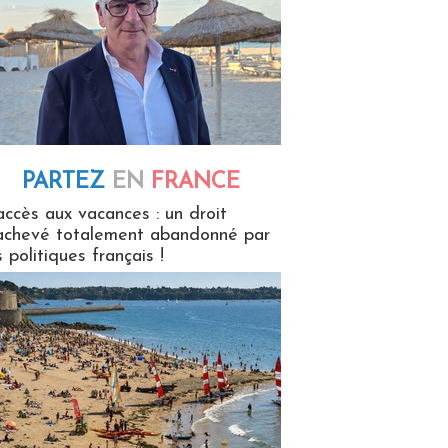
PARTEZ
EN
FRANCE
 en France
accès aux vacances : un droit
achevé totalement abandonné par
s politiques français !