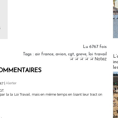
s
Lu 6767 fois
Tags
:
air france
,
avion
,
cgt
,
greve
,
loi travail
Partez
L’
Notez
in
le
OMMENTAIRES
:47
|
Alerter
GT.
ar la la Loi Travail, mais en même temps en lisant leur tract on