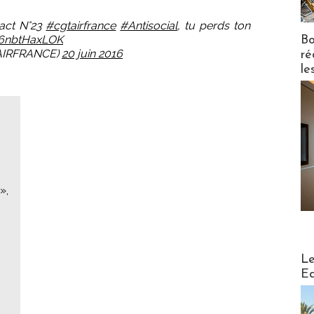
act N°23
#cgtairfrance
#Antisocial
, tu perds ton
m/6nbtHaxLOK
Bo
AIRFRANCE)
20 juin 2016
ré
le
»,
Distribu
Le
Ed