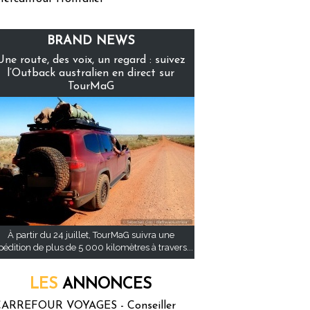
BRAND NEWS
Une route, des voix, un regard : suivez
l’Outback australien en direct sur
TourMaG
À partir du 24 juillet, TourMaG suivra une
pédition de plus de 5 000 kilomètres à travers...
LES
ANNONCES
ARREFOUR VOYAGES - Conseiller