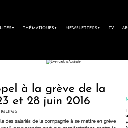
LITÉS
THÉMATIQUES
NEWSLETTERS
TV
A
▼
▼
▼
ppel à la grève de la
3 et 28 juin 2016
 heures
L
a
le des salariés de la compagnie à se mettre en grève
F
M