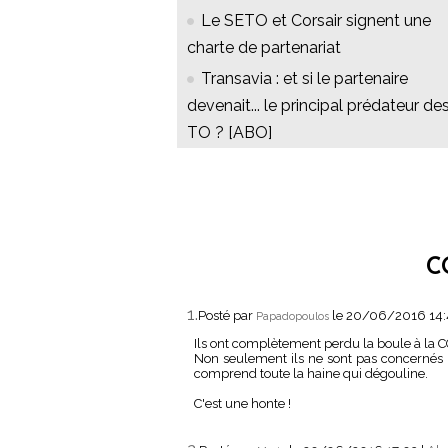
Le SETO et Corsair signent une
charte de partenariat
Transavia : et si le partenaire
devenait... le principal prédateur de
TO ? [ABO]
C
1.
Posté par
le 20/06/2016 14
Papadopoulos
Ils ont complètement perdu la boule à la C
Non seulement ils ne sont pas concernés p
comprend toute la haine qui dégouline.
C'est une honte !