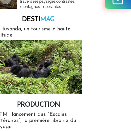
travers ses paysages contrastés,
montagnes imposantes,...
DESTI
MAG
MAG
 Rwanda, un tourisme à haute
titude
PRODUCTION
ion
TM : lancement des "Escales
ttéraires", la première librairie du
oyage