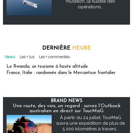
mutation, la fluidité des
opérations...
DERNIÈRE
HEURE
News
Les + lus
Les + commentés
Le Rwanda, un tourisme à haute altitude
France, Italie : randonnée dans le Mercantour frontalier
BRAND NEWS
Une route, des voix, un regard : suivez l’Outback
australien en direct sur TourMaG
À partir du 24 juillet, TourMaG
suivra une expédition de plus de
5 000 kilomètres à travers...