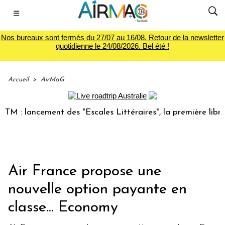
☰
Nos bureaux sont fermés du 27/07 au 16/08. Retour de la newsletter
quotidienne le 24/08/2026. Bel été !
Accueil
>
AirMaG
 lancement des "Escales Littéraires", la première librairie 
Air France propose une
nouvelle option payante en
classe... Economy