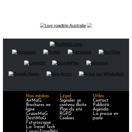
Nos médias
Légal
Utiles
AirMaG
Signaler un
Contact
Brochures en
contenu illicite
Publicité
ligne
Plan du site
Agenda
CruiseMaG
RGPD
La presse en
DestiMaG
Cookies
parle
Futuroscopie
La Travel Tech
LuxuryTravelMa