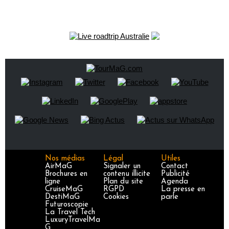
Nos médias
Légal
Utiles
AirMaG
Signaler un
Contact
Brochures en
contenu illicite
Publicité
ligne
Plan du site
Agenda
CruiseMaG
RGPD
La presse en
DestiMaG
Cookies
parle
Futuroscopie
La Travel Tech
LuxuryTravelMa
G