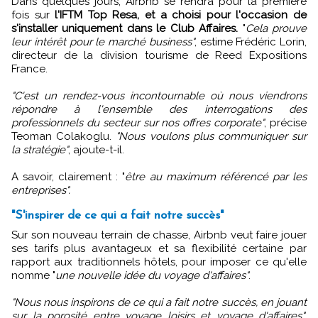
Dans quelques jours, Airbnb se rendra pour la première
fois sur
l'IFTM Top Resa, et a choisi pour l'occasion de
s'installer uniquement dans le Club Affaires.
"
Cela prouve
leur intérêt pour le marché business"
, estime Frédéric Lorin,
directeur de la division tourisme de Reed Expositions
France.
"C'est un rendez-vous incontournable où nous viendrons
répondre à l'ensemble des interrogations des
professionnels du secteur sur nos offres corporate"
, précise
Teoman Colakoglu.
"Nous voulons plus communiquer sur
la stratégie"
, ajoute-t-il.
A savoir, clairement : "
être au maximum référencé par les
entreprises".
"S'inspirer de ce qui a fait notre succès"
Sur son nouveau terrain de chasse, Airbnb veut faire jouer
ses tarifs plus avantageux et sa flexibilité certaine par
rapport aux traditionnels hôtels, pour imposer ce qu'elle
nomme "
une nouvelle idée du voyage d'affaires"
.
"Nous nous inspirons de ce qui a fait notre succès, en jouant
sur la porosité entre voyage loisirs et voyage d'affaires"
,