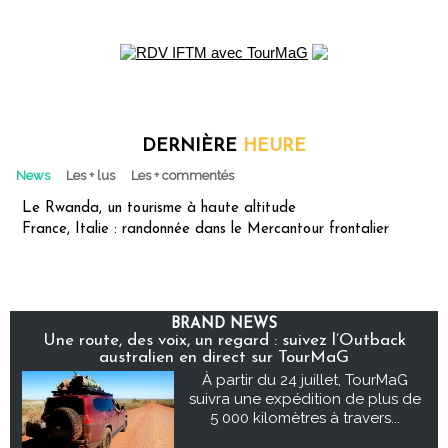
DERNIÈRE
HEURE
News
Les + lus
Les + commentés
Le Rwanda, un tourisme à haute altitude
France, Italie : randonnée dans le Mercantour frontalier
BRAND NEWS
Une route, des voix, un regard : suivez l’Outback
australien en direct sur TourMaG
À partir du 24 juillet, TourMaG
suivra une expédition de plus de
5 000 kilomètres à travers...