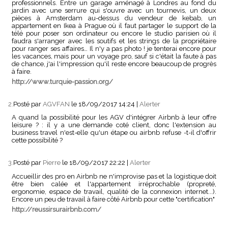
professionnels. Entre un garage aménagé à Londres au fond du
jardin avec une serrure qui s'ouvre avec un tournevis, un deux
pièces à Amsterdam au-dessus du vendeur de kebab, un
appartement en Ikea à Prague où il faut partager le support de la
télé pour poser son ordinateur ou encore le studio parisien où il
faudra s'arranger avec les soutifs et les strings de la propriétaire
pour ranger ses affaires… Il n'y a pas photo ! je tenterai encore pour
les vacances, mais pour un voyage pro, sauf si c'était la faute à pas
de chance, j'ai l'impression qu'il reste encore beaucoup de progrès
à faire.
http://www.turquie-passion.org/
2.
Posté par
AGVFAN
le 18/09/2017 14:24
|
Alerter
A quand la possibilité pour les AGV d'intégrer Airbnb à leur offre
leisure ? : il y a une demande coté client, donc l'extension au
business travel n'est-elle qu'un étape ou airbnb refuse -t-il d'offrir
cette possibilité ?
3.
Posté par
Pierre
le 18/09/2017 22:22
|
Alerter
Accueillir des pro en Airbnb ne n'improvise pas et la logistique doit
être bien calée et l'appartement irréprochable (propreté,
ergonomie, espace de travail, qualité de la connexion internet...).
Encore un peu de travail à faire côté Airbnb pour cette "certification"
http://reussirsurairbnb.com/