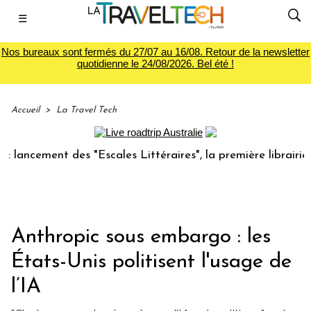
☰
Nos bureaux sont fermés du 27/07 au 16/08. Retour de la newsletter
quotidienne le 24/08/2026. Bel été !
Accueil
>
La Travel Tech
ment des "Escales Littéraires", la première librairie du vo
Anthropic sous embargo : les
États-Unis politisent l'usage de
l’IA