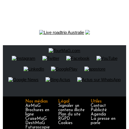
Nos médias
Légal
Utiles
AirMaG
Signaler un
Contact
Brochures en
contenu illicite
Publicité
ligne
Plan du site
Agenda
CruiseMaG
RGPD
La presse en
DestiMaG
Cookies
parle
Futuroscopie