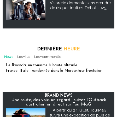
trésorerie dormante sans prendre
de risques inutiles. Début 2025,...
DERNIÈRE
HEURE
News
Les + lus
Les + commentés
Le Rwanda, un tourisme à haute altitude
France, Italie : randonnée dans le Mercantour frontalier
BRAND NEWS
Une route, des voix, un regard : suivez l’Outback
australien en direct sur TourMaG
À partir du 24 juillet, TourMaG
suivra une expédition de plus de