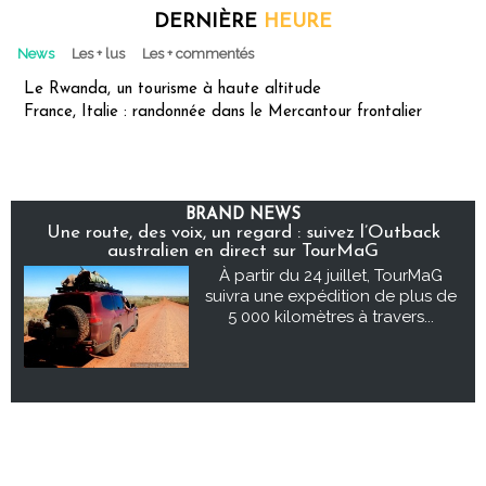
DERNIÈRE
HEURE
News
Les + lus
Les + commentés
Le Rwanda, un tourisme à haute altitude
France, Italie : randonnée dans le Mercantour frontalier
BRAND NEWS
Une route, des voix, un regard : suivez l’Outback
australien en direct sur TourMaG
À partir du 24 juillet, TourMaG
suivra une expédition de plus de
5 000 kilomètres à travers...