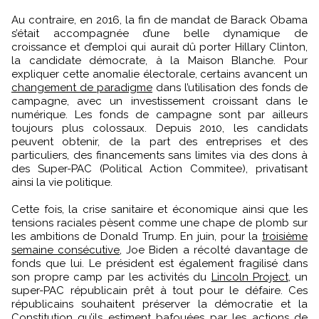
Au contraire, en 2016, la fin de mandat de Barack Obama
s’était accompagnée d’une belle dynamique de
croissance et d’emploi qui aurait dû porter Hillary Clinton,
la candidate démocrate, à la Maison Blanche. Pour
expliquer cette anomalie électorale, certains avancent un
changement de paradigme
dans l’utilisation des fonds de
campagne, avec un investissement croissant dans le
numérique. Les fonds de campagne sont par ailleurs
toujours plus colossaux. Depuis 2010, les candidats
peuvent obtenir, de la part des entreprises et des
particuliers, des financements sans limites via des dons à
des Super-PAC (Political Action Commitee), privatisant
ainsi la vie politique.
Cette fois, la crise sanitaire et économique ainsi que les
tensions raciales pèsent comme une chape de plomb sur
les ambitions de Donald Trump. En juin, pour la
troisième
semaine consécutive
, Joe Biden a récolté davantage de
fonds que lui. Le président est également fragilisé dans
son propre camp par les activités du
Lincoln Project
, un
super-PAC républicain prêt à tout pour le défaire. Ces
républicains souhaitent préserver la démocratie et la
Constitution qu’ils estiment bafouées par les actions de