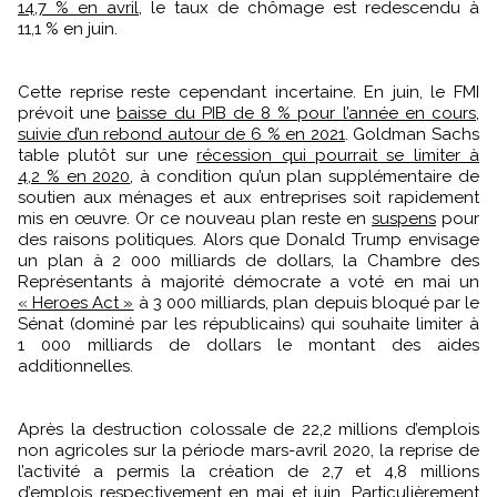
14,7 % en avril
, le taux de chômage est redescendu à
11,1 % en juin.
Cette reprise reste cependant incertaine. En juin, le FMI
prévoit une
baisse du PIB de 8 % pour l’année en cours,
suivie d’un rebond autour de 6 % en 2021
. Goldman Sachs
table plutôt sur une
récession qui pourrait se limiter à
4,2 % en 2020
, à condition qu’un plan supplémentaire de
soutien aux ménages et aux entreprises soit rapidement
mis en œuvre. Or ce nouveau plan reste en
suspens
pour
des raisons politiques. Alors que Donald Trump envisage
un plan à 2 000 milliards de dollars, la Chambre des
Représentants à majorité démocrate a voté en mai un
« Heroes Act »
à 3 000 milliards, plan depuis bloqué par le
Sénat (dominé par les républicains) qui souhaite limiter à
1 000 milliards de dollars le montant des aides
additionnelles.
Après la destruction colossale de 22,2 millions d’emplois
non agricoles sur la période mars-avril 2020, la reprise de
l’activité a permis la création de 2,7 et 4,8 millions
d’emplois respectivement en
mai et juin
. Particulièrement