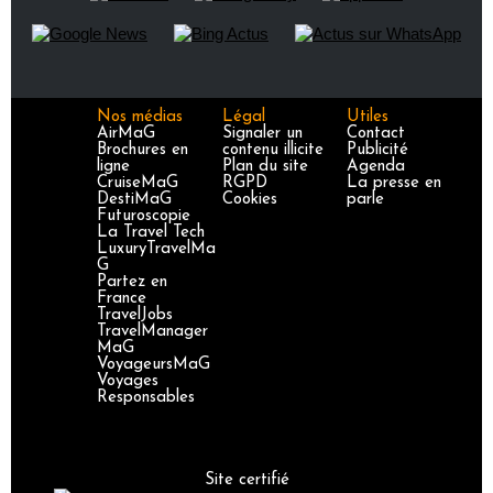
Nos médias
Légal
Utiles
AirMaG
Signaler un
Contact
Brochures en
contenu illicite
Publicité
ligne
Plan du site
Agenda
CruiseMaG
RGPD
La presse en
DestiMaG
Cookies
parle
Futuroscopie
La Travel Tech
LuxuryTravelMa
G
Partez en
France
TravelJobs
TravelManager
MaG
VoyageursMaG
Voyages
Responsables
Site certifié