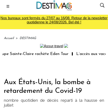
☰
Nos bureaux sont fermés du 27/07 au 16/08. Retour de la newsletter
quotidienne le 24/08/2026. Bel été !
Accueil
>
DESTIMAG
 Sainte-Claire rachète Eden Tour
L’accès aux vacances 
Aux États-Unis, la bombe à
retardement du Covid-19
nombre quotidien de décès reparti à la hausse en
juillet