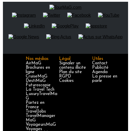
Nos médias
Légal
Utiles
AirMaG
Signaler un
Contact
Brochures en
contenu illicite
Publicité
ligne
Plan du site
Agenda
CruiseMaG
RGPD
La presse en
DestiMaG
Cookies
parle
Futuroscopie
La Travel Tech
LuxuryTravelMa
G
Partez en
France
TravelJobs
TravelManager
MaG
VoyageursMaG
Voyages