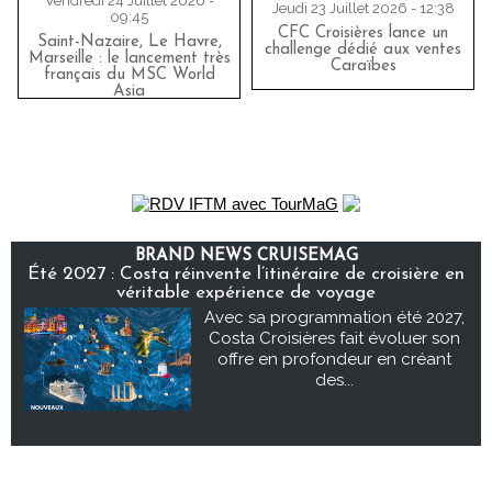
Vendredi 24 Juillet 2026 -
Jeudi 23 Juillet 2026 - 12:38
09:45
CFC Croisières lance un
Saint-Nazaire, Le Havre,
challenge dédié aux ventes
Marseille : le lancement très
Caraïbes
français du MSC World
Asia
BRAND NEWS CRUISEMAG
Été 2027 : Costa réinvente l’itinéraire de croisière en
véritable expérience de voyage
Avec sa programmation été 2027,
Costa Croisières fait évoluer son
offre en profondeur en créant
des...