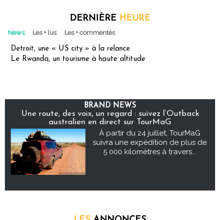
DERNIÈRE
HEURE
News
Les + lus
Les + commentés
Detroit, une « US city » à la relance
Le Rwanda, un tourisme à haute altitude
BRAND NEWS
Une route, des voix, un regard : suivez l’Outback
australien en direct sur TourMaG
À partir du 24 juillet, TourMaG
suivra une expédition de plus de
5 000 kilomètres à travers...
LES
ANNONCES