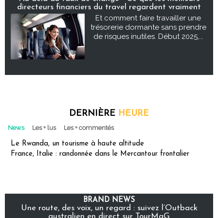
directeurs financiers du travel regardent vraiment
Et comment faire travailler une
trésorerie dormante sans prendre
de risques inutiles. Début 2025,...
DERNIÈRE
HEURE
News
Les + lus
Les + commentés
Le Rwanda, un tourisme à haute altitude
France, Italie : randonnée dans le Mercantour frontalier
BRAND NEWS
Une route, des voix, un regard : suivez l’Outback
australien en direct sur TourMaG