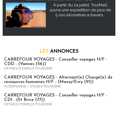
À partir du 24 juillet, TourMaG
suivra une expédition de plus de
5 000 kilomètres à travers...
LES
ANNONCES
CARREFOUR VOYAGES - Conseiller voyages H/F -
CDD - (Vannes (56))
OFFRES D'EMPLOI TOURISME
CARREFOUR VOYAGES - Alternant(e) Chargé(e) de
ressources humaines H/F - (Massy/Evry (91))
ALTERNANCE / STAGES TOURISME
CARREFOUR VOYAGES - Conseiller voyages H/F -
CDI - (St Brice (77))
OFFRES D'EMPLOI TOURISME