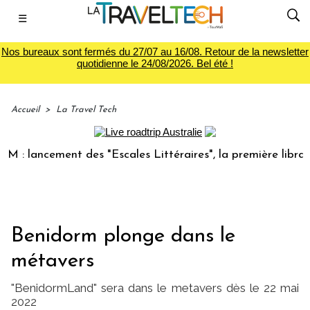
☰
Nos bureaux sont fermés du 27/07 au 16/08. Retour de la newsletter
quotidienne le 24/08/2026. Bel été !
Accueil
>
La Travel Tech
lancement des "Escales Littéraires", la première librairie d
Benidorm plonge dans le
métavers
"BenidormLand" sera dans le metavers dès le 22 mai
2022