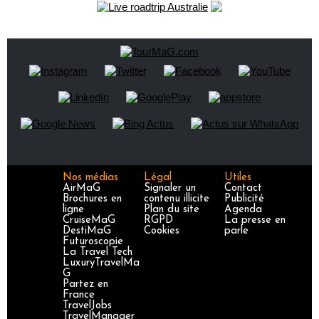
Nos médias
Légal
Utiles
AirMaG
Signaler un
Contact
Brochures en
contenu illicite
Publicité
ligne
Plan du site
Agenda
CruiseMaG
RGPD
La presse en
DestiMaG
Cookies
parle
Futuroscopie
La Travel Tech
LuxuryTravelMa
G
Partez en
France
TravelJobs
TravelManager