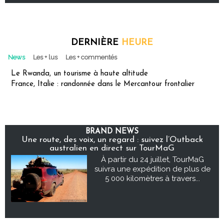
DERNIÈRE
HEURE
News
Les + lus
Les + commentés
Le Rwanda, un tourisme à haute altitude
France, Italie : randonnée dans le Mercantour frontalier
BRAND NEWS
Une route, des voix, un regard : suivez l’Outback
australien en direct sur TourMaG
À partir du 24 juillet, TourMaG
suivra une expédition de plus de
5 000 kilomètres à travers...