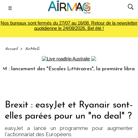
☰
Nos bureaux sont fermés du 27/07 au 16/08. Retour de la newsletter
quotidienne le 24/08/2026. Bel été !
Accueil
>
AirMaG
cement des "Escales Littéraires", la première librairie du v
Brexit : easyJet et Ryanair sont-
elles parées pour un "no deal" ?
easyJet a lancé un programme pour augmenter
l'actionnariat des Européens