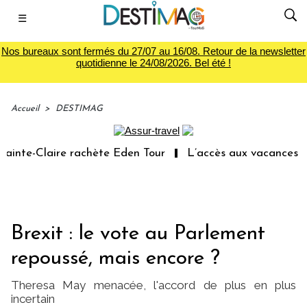
☰
Nos bureaux sont fermés du 27/07 au 16/08. Retour de la newsletter
quotidienne le 24/08/2026. Bel été !
Accueil
>
DESTIMAG
nte-Claire rachète Eden Tour
L’accès aux vacances : un 
Brexit : le vote au Parlement
repoussé, mais encore ?
Theresa May menacée, l'accord de plus en plus
incertain