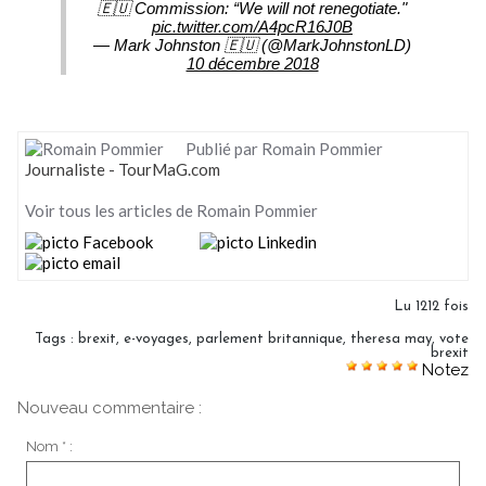
🇪🇺 Commission: “We will not renegotiate."
pic.twitter.com/A4pcR16J0B
— Mark Johnston 🇪🇺 (@MarkJohnstonLD)
10 décembre 2018
Publié par Romain Pommier
Journaliste - TourMaG.com
Voir tous les articles de Romain Pommier
Lu 1212 fois
Tags
:
brexit
,
e-voyages
,
parlement britannique
,
theresa may
,
vote
brexit
Notez
Nouveau commentaire :
Nom * :