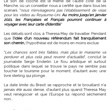
Le son de cloche est le même de l'autre côté de la
Manche, où un conseiller nous a certifié que dans tous les
scenarii, "
nous n’envisageons pas l'établissement de visas
pour les visites au Royaume-Uni.
Au moins jusqu'en janvier
2021, les Françaises et Français pourront continuer à
voyager avec leur carte d’identité
.
"
Les débats sont clos, à Theresa May de travailler. Pendant
que
l'idée d'un nouveau référendum fait tranquillement
son chemin,
l'hypothèse est de moins en moins exclue.
"
Les chances sont très faibles, mais plus le marasme va
perdurer et plus cela peut revenir d'actualité
", conclut le
journaliste Serge Enderlin. Le flou artistique et surtout
politique dans lequel se trouve le pays ne semble pas
toucher le tourisme pour le moment, d'autant avec une
livre sterling qui plonge.
La date limite du Brexit se rapproche et le brouillard n'a
jamais été aussi dense, d'autant plus quand Theresa May
veut renégocier et que l'Europe lui répond sèchement
non...