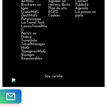
AirMaG
Signaler un
Contact
Brochures en
contenu illicite
Publicité
ligne
Plan du site
Agenda
CruiseMaG
RGPD
La presse en
DestiMaG
Cookies
parle
Futuroscopie
La Travel Tech
LuxuryTravelMa
G
Partez en
France
TravelJobs
TravelManager
MaG
VoyageursMaG
Voyages
Responsables
Site certifié