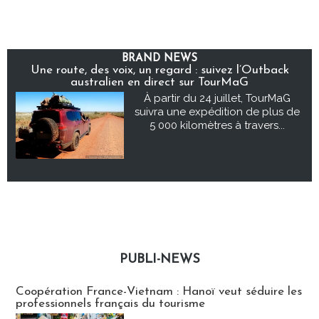
BRAND NEWS
Une route, des voix, un regard : suivez l’Outback
australien en direct sur TourMaG
À partir du 24 juillet, TourMaG
suivra une expédition de plus de
5 000 kilomètres à travers...
PUBLI-NEWS
Publi-news
Coopération France-Vietnam : Hanoï veut séduire les
professionnels français du tourisme