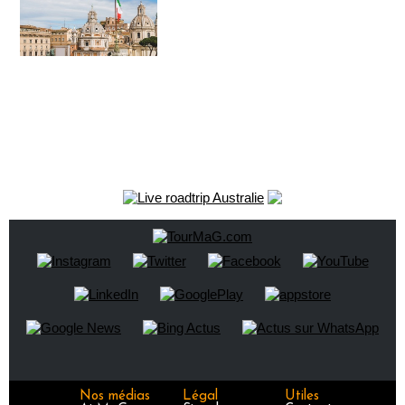
Nos médias
Légal
Utiles