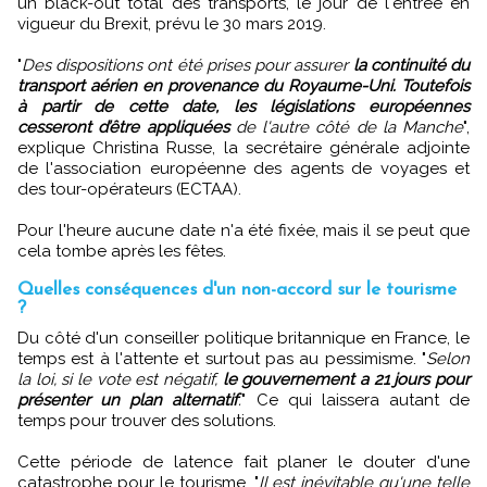
un black-out total des transports, le jour de l'entrée en
vigueur du Brexit, prévu le 30 mars 2019.
"
Des dispositions ont été prises pour assurer
la continuité du
transport aérien en provenance du Royaume-Uni. Toutefois
à partir de cette date, les législations européennes
cesseront d’être appliquées
de l'autre côté de la Manche
",
explique Christina Russe, la secrétaire générale adjointe
de l'association européenne des agents de voyages et
des tour-opérateurs (ECTAA).
Pour l'heure aucune date n'a été fixée, mais il se peut que
cela tombe après les fêtes.
Quelles conséquences d'un non-accord sur le tourisme
?
Du côté d'un conseiller politique britannique en France, le
temps est à l'attente et surtout pas au pessimisme. "
Selon
la loi, si le vote est négatif,
le gouvernement a 21 jours pour
présenter un plan alternatif
.
" Ce qui laissera autant de
temps pour trouver des solutions.
Cette période de latence fait planer le douter d'une
catastrophe pour le tourisme. "
Il est inévitable qu'une telle