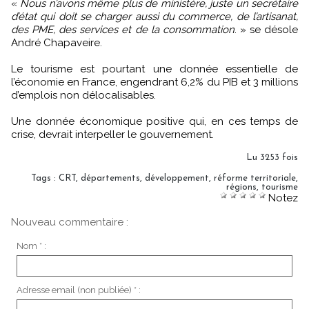
«
Nous n’avons même plus de ministère, juste un secrétaire
d’état qui doit se charger aussi du commerce, de l’artisanat,
des PME, des services et de la consommation
. » se désole
André Chapaveire.
Le tourisme est pourtant une donnée essentielle de
l’économie en France, engendrant 6,2% du PIB et 3 millions
d’emplois non délocalisables.
Une donnée économique positive qui, en ces temps de
crise, devrait interpeller le gouvernement.
Lu 3253 fois
Tags
:
CRT
,
départements
,
développement
,
réforme territoriale
,
régions
,
tourisme
Notez
Nouveau commentaire :
Nom * :
Adresse email (non publiée) * :