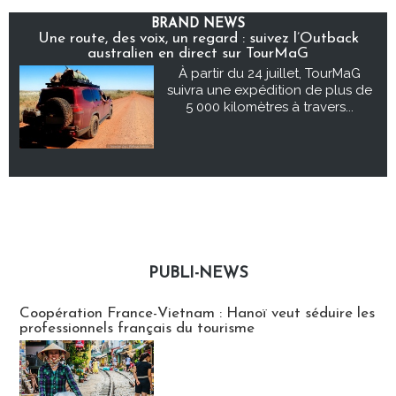
BRAND NEWS
Une route, des voix, un regard : suivez l’Outback
australien en direct sur TourMaG
À partir du 24 juillet, TourMaG
suivra une expédition de plus de
5 000 kilomètres à travers...
PUBLI-NEWS
Publi-news
Coopération France-Vietnam : Hanoï veut séduire les
professionnels français du tourisme