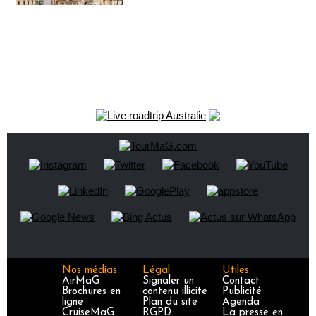
Nos médias
Légal
Utiles
AirMaG
Signaler un
Contact
Brochures en
contenu illicite
Publicité
ligne
Plan du site
Agenda
CruiseMaG
RGPD
La presse en