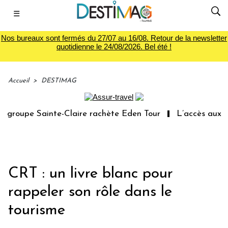
☰
Nos bureaux sont fermés du 27/07 au 16/08. Retour de la newsletter
quotidienne le 24/08/2026. Bel été !
Accueil
>
DESTIMAG
groupe Sainte-Claire rachète Eden Tour
L’accès aux vac
CRT : un livre blanc pour
rappeler son rôle dans le
tourisme