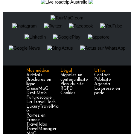
Nos médias
Légal
Utiles
AirMaG
Signaler un
Contact
Brochures en
contenu illicite
Publicité
ligne
Plan du site
Agenda
CruiseMaG
RGPD
La presse en
DestiMaG
Cookies
parle
Futuroscopie
La Travel Tech
LuxuryTravelMa
G
Partez en
France
TravelJobs
TravelManager
MaG