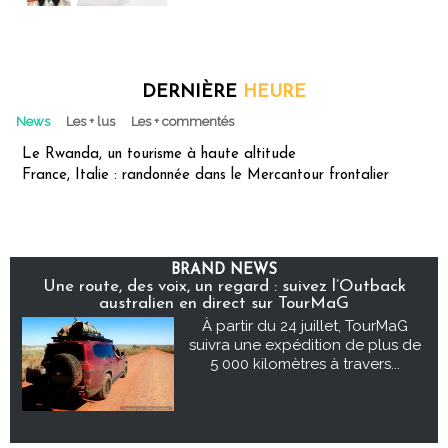
DERNIÈRE
HEURE
News
Les + lus
Les + commentés
Le Rwanda, un tourisme à haute altitude
France, Italie : randonnée dans le Mercantour frontalier
BRAND NEWS
Une route, des voix, un regard : suivez l’Outback
australien en direct sur TourMaG
À partir du 24 juillet, TourMaG
suivra une expédition de plus de
5 000 kilomètres à travers...