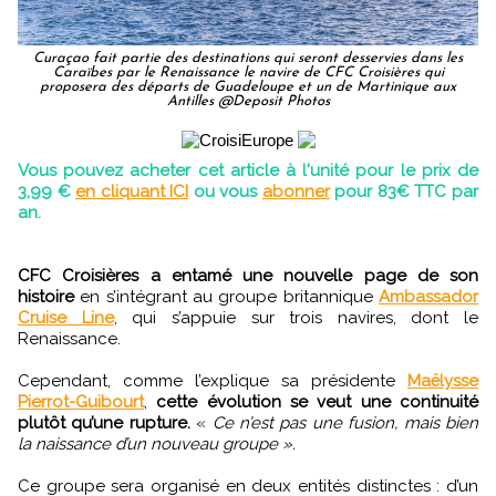
Curaçao fait partie des destinations qui seront desservies dans les
Caraïbes par le Renaissance le navire de CFC Croisières qui
proposera des départs de Guadeloupe et un de Martinique aux
Antilles @Deposit Photos
Vous pouvez acheter cet article à l'unité pour le prix de
3,99 €
en cliquant ICI
ou vous
abonner
pour 83€ TTC par
an.
CFC Croisières a entamé une nouvelle page de son
histoire
en s’intégrant au groupe britannique
Ambassador
Cruise Line
, qui s’appuie sur trois navires, dont le
Renaissance.
Cependant, comme l’explique sa présidente
Maëlysse
Pierrot-Guibourt
,
cette évolution se veut une continuité
plutôt qu’une rupture.
«
Ce n’est pas une fusion, mais bien
la naissance d’un nouveau groupe ».
Ce groupe sera organisé en deux entités distinctes : d’un