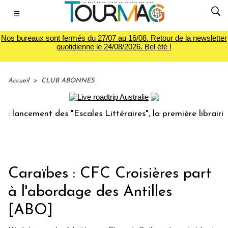
☰
Nos bureaux sont fermés du 27/07 au 16/08. Retour de la newsletter
quotidienne le 24/08/2026. Bel été !
Accueil
>
CLUB ABONNES
ment des "Escales Littéraires", la première librairie du vo
Caraïbes : CFC Croisières part
à l'abordage des Antilles
[ABO]