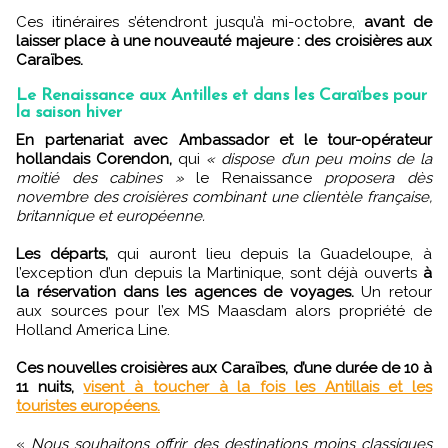
Ces itinéraires s’étendront jusqu’à mi-octobre,
avant de
laisser place à une nouveauté majeure : des croisières aux
Caraïbes.
Le Renaissance aux Antilles et dans les Caraïbes pour
la saison hiver
En partenariat avec Ambassador et le tour-opérateur
hollandais Corendon,
qui
« dispose d’un peu moins de la
moitié des cabines »
le Renaissance
proposera dès
novembre des croisières combinant une clientèle française,
britannique et européenne.
Les départs,
qui auront lieu depuis la Guadeloupe, à
l’exception d’un depuis la Martinique, sont déjà ouverts
à
la réservation dans les agences de voyages.
Un retour
aux sources pour l’ex MS Maasdam alors propriété de
Holland America Line.
Ces nouvelles croisières aux Caraïbes, d’une durée de 10 à
11 nuits,
visent à toucher à la fois les Antillais et les
touristes européens.
«
Nous souhaitons offrir des destinations moins classiques