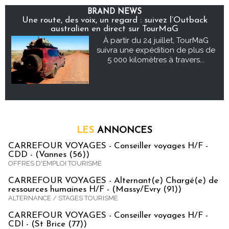
BRAND NEWS
Une route, des voix, un regard : suivez l’Outback
australien en direct sur TourMaG
À partir du 24 juillet, TourMaG
suivra une expédition de plus de
5 000 kilomètres à travers...
LES
ANNONCES
CARREFOUR VOYAGES - Conseiller voyages H/F -
CDD - (Vannes (56))
OFFRES D'EMPLOI TOURISME
CARREFOUR VOYAGES - Alternant(e) Chargé(e) de
ressources humaines H/F - (Massy/Evry (91))
ALTERNANCE / STAGES TOURISME
CARREFOUR VOYAGES - Conseiller voyages H/F -
CDI - (St Brice (77))