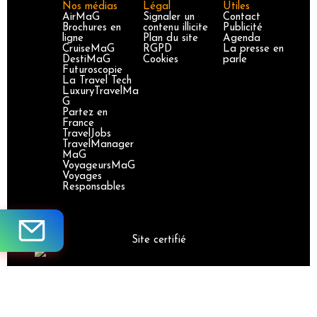
Nos médias
Légal
Utiles
AirMaG
Signaler un
Contact
Brochures en
contenu illicite
Publicité
ligne
Plan du site
Agenda
CruiseMaG
RGPD
La presse en
DestiMaG
Cookies
parle
Futuroscopie
La Travel Tech
LuxuryTravelMa
G
Partez en
France
TravelJobs
TravelManager
MaG
VoyageursMaG
Voyages
Responsables
Site certifié